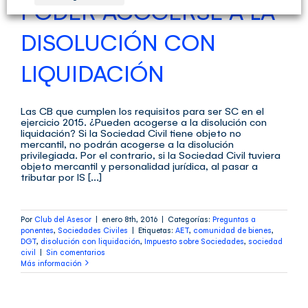
PODER ACOGERSE A LA
DISOLUCIÓN CON
LIQUIDACIÓN
Las CB que cumplen los requisitos para ser SC en el
ejercicio 2015. ¿Pueden acogerse a la disolución con
liquidación? Si la Sociedad Civil tiene objeto no
mercantil, no podrán acogerse a la disolución
privilegiada. Por el contrario, si la Sociedad Civil tuviera
objeto mercantil y personalidad jurídica, al pasar a
tributar por IS [...]
Por
Club del Asesor
|
enero 8th, 2016
|
Categorías:
Preguntas a
ponentes
,
Sociedades Civiles
|
Etiquetas:
AET
,
comunidad de bienes
,
DGT
,
disolución con liquidación
,
Impuesto sobre Sociedades
,
sociedad
civil
|
Sin comentarios
Más información