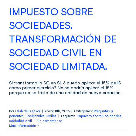
IMPUESTO SOBRE
SOCIEDADES.
TRANSFORMACIÓN DE
SOCIEDAD CIVIL EN
SOCIEDAD LIMITADA.
Si transformo la SC en SL ¿ puedo aplicar el 15% de IS
como primer ejercicio? No se podría aplicar el 15%
porque no se trata de una entidad de nueva creación.
Por
Club del Asesor
|
enero 8th, 2016
|
Categorías:
Preguntas a
ponentes
,
Sociedades Civiles
|
Etiquetas:
Impuesto sobre Sociedades
,
sociedad civil
|
Sin comentarios
Más información