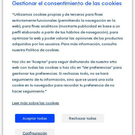
Gestionar el consentimiento de las cookies
CIVIL CON CARÁCTER
“Utilizamos cookies propias y de terceros para fines
MERCANTIL.
estrictamente funcionales (permitiendo la navegación en la
web), para fines analíticos (mostrarte publicidad en base a un
perfil elaborado a partir de tus hábitos de navegación), para
Todas las SC tienen personalidad jurídica, y si tienen
optimizar la web y poder valorar las opiniones de los productos
carácter mercantil van a tributar por el IS. Todas las
adquiridos por los usuarios. Para más información, consulta
entidades con el triple requisito (ser sociedad civil, con
nuestra Política de cookies.
objeto mercantil y personalidad jurídica), pasan a
tributar por IS. El criterio del MINHAP (tanto de la DGT,
Haz clic en "Aceptar" para seguir disfrutando de nuestro sitio
como de la AEAT), es que la personalidad [...]
web con todas las cookies o haz clic en "Ver preferencias" para
gestionar tus preferencias. Si rechazas todo, no se hará
seguimiento de tu información, sino que se usará una sola
Por
Club del Asesor
|
enero 11th, 2016
|
Categorías:
Preguntas a
cookie en tu navegador para recordar tu preferencia de no
ponentes
,
Sociedades Civiles
|
Etiquetas:
AEAT
,
DGT
,
Impuesto sobre
Sociedades
,
MINHAP
,
sociedad civil
|
Sin comentarios
hacer seguimiento.”
Más información
Leer más sobre las cookies
Aceptar todas
Rechazar todas
REQUISITOS PARA
Configuración