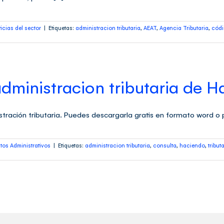
icias del sector
|
Etiquetas:
administracion tributaria
,
AEAT
,
Agencia Tributaria
,
códi
dministracion tributaria de H
ración tributaria. Puedes descargarla gratis en formato word o 
os Administrativos
|
Etiquetas:
administracion tributaria
,
consulta
,
haciendo
,
tribut