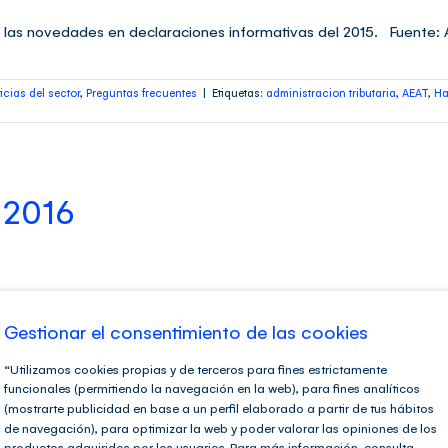
 las novedades en declaraciones informativas del 2015. Fuente:
icias del sector
,
Preguntas frecuentes
|
Etiquetas:
administracion tributaria
,
AEAT
,
Ha
 2016
Gestionar el consentimiento de las cookies
icias del sector
,
Preguntas frecuentes
|
Etiquetas:
administracion tributaria
,
AEAT
,
Ag
 comentarios
“Utilizamos cookies propias y de terceros para fines estrictamente
funcionales (permitiendo la navegación en la web), para fines analíticos
(mostrarte publicidad en base a un perfil elaborado a partir de tus hábitos
de navegación), para optimizar la web y poder valorar las opiniones de los
VILES COMO CONTRIBUYENT
productos adquiridos por los usuarios. Para más información, consulta