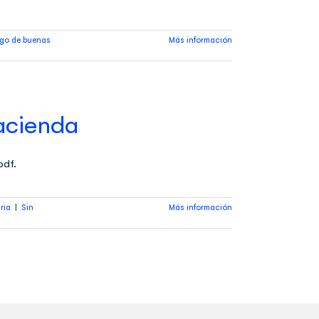
go de buenas
Más información
acienda
pdf.
aria
|
Sin
Más información