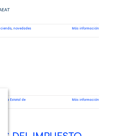
 AEAT
cienda
,
novedades
Más información
encia Estatal de
Más información
ES DEL IMPUESTO