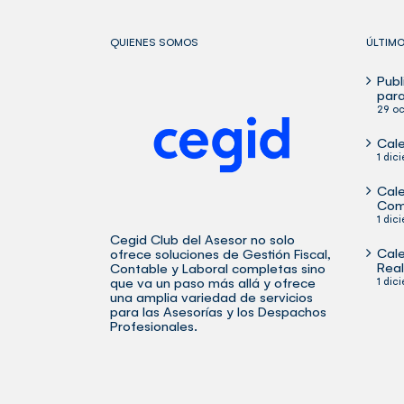
QUIENES SOMOS
ÚLTIM
Publ
para
29 oc
Cale
1 dic
Cale
Com
1 dic
Cegid Club del Asesor no solo
Cale
ofrece soluciones de Gestión Fiscal,
Rea
Contable y Laboral completas sino
que va un paso más allá y ofrece
1 dic
una amplia variedad de
servicios
para las Asesorías y los Despachos
Profesionales.