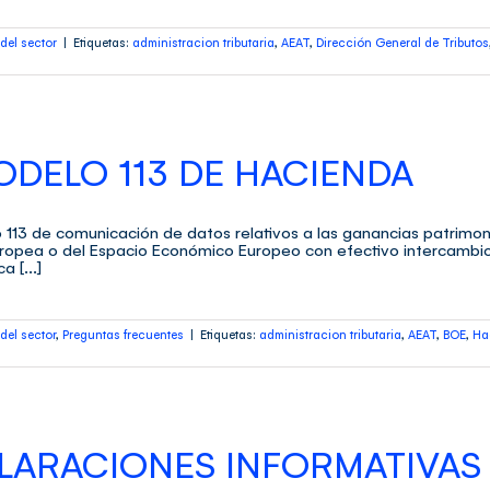
del sector
|
Etiquetas:
administracion tributaria
,
AEAT
,
Dirección General de Tributos
DELO 113 DE HACIENDA
113 de comunicación de datos relativos a las ganancias patrimon
ropea o del Espacio Económico Europeo con efectivo intercambio d
 [...]
del sector
,
Preguntas frecuentes
|
Etiquetas:
administracion tributaria
,
AEAT
,
BOE
,
Ha
ARACIONES INFORMATIVAS 2