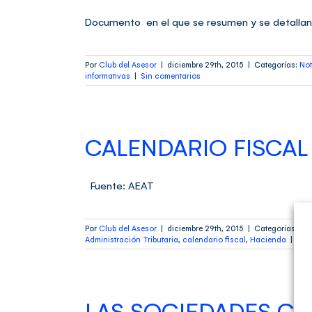
Documento en el que se resumen y se detallan
Por
Club del Asesor
|
diciembre 29th, 2015
|
Categorías:
Not
informativas
|
Sin comentarios
CALENDARIO FISCAL
Fuente: AEAT
Por
Club del Asesor
|
diciembre 29th, 2015
|
Categorías:
Not
Administración Tributaria
,
calendario fiscal
,
Hacienda
|
Sin
LAS SOCIEDADES CI