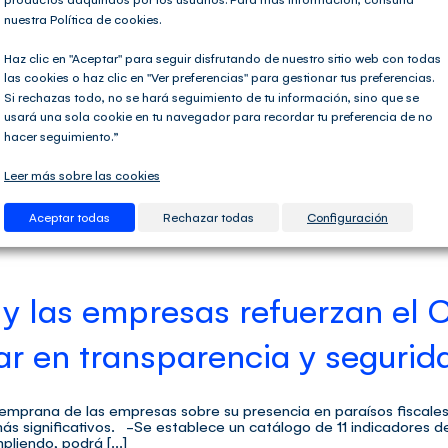
nuestra Política de cookies.
Haz clic en "Aceptar" para seguir disfrutando de nuestro sitio web con todas
las cookies o haz clic en "Ver preferencias" para gestionar tus preferencias.
embre, del Impuesto sobre Sociedades (en adelante LIS) establece 
Si rechazas todo, no se hará seguimiento de tu información, sino que se
ntribuyentes del Impuesto, cuando tengan su residencia en territor
usará una sola cookie en tu navegador para recordar tu preferencia de no
ntil”. [...]
hacer seguimiento.”
Leer más sobre las cookies
icias del sector
|
Etiquetas:
administracion tributaria
,
AEAT
,
Agencia Tributaria
,
Impu
Aceptar todas
Rechazar todas
Configuración
a y las empresas refuerzan el
r en transparencia y segurida
temprana de las empresas sobre su presencia en paraísos fiscales
más significativos. -Se establece un catálogo de 11 indicadores d
iendo, podrá [...]