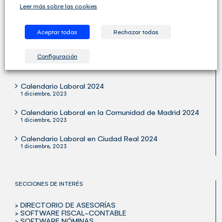
Leer más sobre las cookies
Aceptar todas
Rechazar todas
ÚLTIMOS ARTÍCULOS
Configuración
Publicada la Orden Ministerial para Verifactu
29 octubre, 2024
Calendario Laboral 2024
1 diciembre, 2023
Calendario Laboral en la Comunidad de Madrid 2024
1 diciembre, 2023
Calendario Laboral en Ciudad Real 2024
1 diciembre, 2023
SECCIONES DE INTERÉS
> DIRECTORIO DE ASESORÍAS
> SOFTWARE FISCAL-CONTABLE
> SOFTWARE NÓMINAS