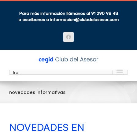
Saltar
al
contenido
Para más información llámanos al 91 290 98 48
o escríbenos a
informacion@clubdelasesor.com
Facebook
Ir a...
novedades informativas
NOVEDADES EN