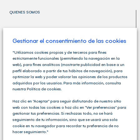
QUIENES SOMOS
Gestionar el consentimiento de las cookies
“Utilizamos cookies propias y de terceros para fines
estrictamente funcionales (permitiendo la navegación en la
web), para fines analíticos (mostrarte publicidad en base a un
perfil elaborado a partir de tus hábitos de navegación), para
optimizar la web y poder valorar las opiniones de los productos
adquiridos por los usuarios. Para más información, consulta
nuestra Política de cookies.
Haz clic en "Aceptar" para seguir disfrutando de nuestro sitio
web con todas las cookies o haz clic en "Ver preferencias" para
Cegid Club del Asesor no solo ofrece soluciones de
Gestión Fiscal, Contable y Laboral completas sino que
gestionar tus preferencias. Si rechazas todo, no se hará
va un paso más allá y ofrece una amplia variedad de
seguimiento de tu información, sino que se usará una sola
servicios para las Asesorías y los Despachos
cookie en tu navegador para recordar tu preferencia de no
Profesionales.
hacer seguimiento.”