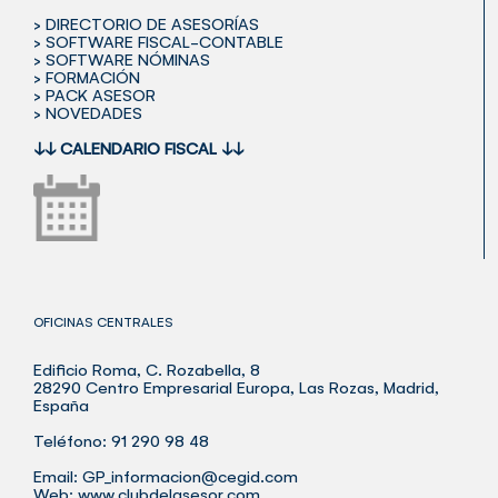
> DIRECTORIO DE ASESORÍAS
> SOFTWARE FISCAL-CONTABLE
> SOFTWARE NÓMINAS
> FORMACIÓN
> PACK ASESOR
> NOVEDADES
↓↓
CALENDARIO FISCAL
↓↓
OFICINAS CENTRALES
Edificio Roma, C. Rozabella, 8
28290 Centro Empresarial Europa, Las Rozas, Madrid,
España
Teléfono: 91 290 98 48
Email:
GP_informacion@cegid.com
Web:
www.clubdelasesor.com