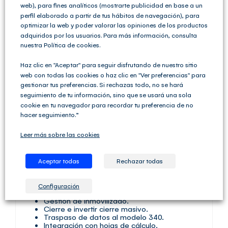
web), para fines analíticos (mostrarte publicidad en base a un
nuestro Software
perfil elaborado a partir de tus hábitos de navegación), para
optimizar la web y poder valorar las opiniones de los productos
Contable
adquiridos por los usuarios. Para más información, consulta
nuestra Política de cookies.
Haz clic en "Aceptar" para seguir disfrutando de nuestro sitio
Funcionalidad
web con todas las cookies o haz clic en "Ver preferencias" para
gestionar tus preferencias. Si rechazas todo, no se hará
seguimiento de tu información, sino que se usará una sola
cookie en tu navegador para recordar tu preferencia de no
Contabilidad para sociedades
hacer seguimiento.”
Generación de asientos con la mínima
información.
Leer más sobre las cookies
Plan de Cuentas Oficial y propio, hasta 12
dígitos.
Plan general contable para fundaciones y
Aceptar todas
Rechazar todas
cooperativas.
Detección de facturas repetidas.
Control de vencimientos.
Configuración
Amortizaciones Automáticas.
Gestión de Inmovilizado.
Cierre e invertir cierre masivo.
Traspaso de datos al modelo 340.
Integración con hojas de cálculo.