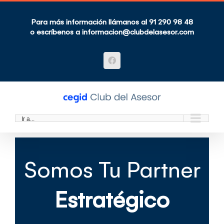
Saltar
al
contenido
Para más información llámanos al 91 290 98 48
o escríbenos a
informacion@clubdelasesor.com
Facebook
Ir a...
Somos Tu Partner
Estratégico