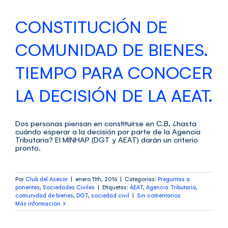
CONSTITUCIÓN DE
COMUNIDAD DE BIENES.
TIEMPO PARA CONOCER
LA DECISIÓN DE LA AEAT.
Dos personas piensan en constituirse en C.B, ¿hasta
cuándo esperar a la decisión por parte de la Agencia
Tributaria? El MINHAP (DGT y AEAT) darán un criterio
pronto.
Por
Club del Asesor
|
enero 11th, 2016
|
Categorías:
Preguntas a
ponentes
,
Sociedades Civiles
|
Etiquetas:
AEAT
,
Agencia Tributaria
,
comunidad de bienes
,
DGT
,
sociedad civil
|
Sin comentarios
Más información