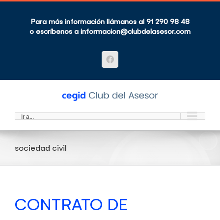
Saltar
al
contenido
Para más información llámanos al 91 290 98 48
o escríbenos a
informacion@clubdelasesor.com
Facebook
Ir a...
sociedad civil
CONTRATO DE