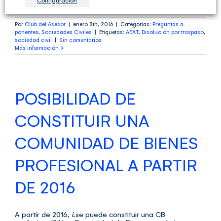
Configuración
Por
Club del Asesor
|
enero 8th, 2016
|
Categorías:
Preguntas a
ponentes
,
Sociedades Civiles
|
Etiquetas:
AEAT
,
Disolución por traspaso
,
sociedad civil
|
Sin comentarios
Más información
POSIBILIDAD DE
CONSTITUIR UNA
COMUNIDAD DE BIENES
PROFESIONAL A PARTIR
DE 2016
A partir de 2016, ¿se puede constituir una CB