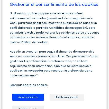
Gestionar el consentimiento de las cookies
ponentes
,
Sociedades Civiles
|
Etiquetas:
AEAT
,
comunidad de bienes
,
sociedad civil
|
Sin comentarios
Más información
“Utilizamos cookies propias y de terceros para fines
estrictamente funcionales (permitiendo la navegación en la
web), para fines analíticos (mostrarte publicidad en base a un
perfil elaborado a partir de tus hábitos de navegación), para
optimizar la web y poder valorar las opiniones de los productos
DISOLUCIÓN POR
adquiridos por los usuarios. Para más información, consulta
nuestra Política de cookies.
TRASPASO.
Haz clic en "Aceptar" para seguir disfrutando de nuestro sitio
DISPOSICIONES
web con todas las cookies o haz clic en "Ver preferencias" para
gestionar tus preferencias. Si rechazas todo, no se hará
seguimiento de tu información, sino que se usará una sola
TRANSITORIAS.
cookie en tu navegador para recordar tu preferencia de no
hacer seguimiento.”
No se podría considerar disolución por traspaso ya que
Leer más sobre las cookies
la persona que va a ejercer la actividad otras personas
que no tienen nada que ver. Si la actividad va a ser
ejercida por otras personas, será porque los socios
Aceptar todas
Rechazar todas
antiguos transmiten su participación sin disolución o
porque, tras disolverse, transmiten los activos
adjudicados. En [...]