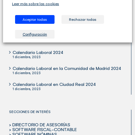
Leer más sobre las cookies
Aceptar todas
Rechazar todas
ÚLTIMOS ARTÍCULOS
Configuración
Publicada la Orden Ministerial para Verifactu
29 octubre, 2024
Calendario Laboral 2024
1 diciembre, 2023
Calendario Laboral en la Comunidad de Madrid 2024
1 diciembre, 2023
Calendario Laboral en Ciudad Real 2024
1 diciembre, 2023
SECCIONES DE INTERÉS
> DIRECTORIO DE ASESORÍAS
> SOFTWARE FISCAL-CONTABLE
> SOFTWARE NÓMINAS