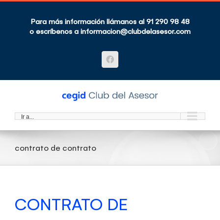
Saltar
al
contenido
Para más información llámanos al 91 290 98 48
o escríbenos a
informacion@clubdelasesor.com
Facebook
Ir a...
contrato de contrato
CONTRATO DE