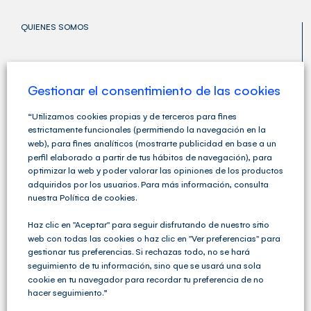
QUIENES SOMOS
Gestionar el consentimiento de las cookies
“Utilizamos cookies propias y de terceros para fines
estrictamente funcionales (permitiendo la navegación en la
web), para fines analíticos (mostrarte publicidad en base a un
perfil elaborado a partir de tus hábitos de navegación), para
optimizar la web y poder valorar las opiniones de los productos
adquiridos por los usuarios. Para más información, consulta
nuestra Política de cookies.
Haz clic en "Aceptar" para seguir disfrutando de nuestro sitio
web con todas las cookies o haz clic en "Ver preferencias" para
Cegid Club del Asesor no solo ofrece soluciones de
Gestión Fiscal, Contable y Laboral completas sino que
gestionar tus preferencias. Si rechazas todo, no se hará
va un paso más allá y ofrece una amplia variedad de
seguimiento de tu información, sino que se usará una sola
servicios para las Asesorías y los Despachos
cookie en tu navegador para recordar tu preferencia de no
Profesionales.
hacer seguimiento.”