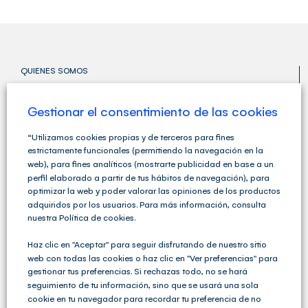
QUIENES SOMOS
Gestionar el consentimiento de las cookies
“Utilizamos cookies propias y de terceros para fines
estrictamente funcionales (permitiendo la navegación en la
web), para fines analíticos (mostrarte publicidad en base a un
perfil elaborado a partir de tus hábitos de navegación), para
optimizar la web y poder valorar las opiniones de los productos
adquiridos por los usuarios. Para más información, consulta
nuestra Política de cookies.
Haz clic en "Aceptar" para seguir disfrutando de nuestro sitio
web con todas las cookies o haz clic en "Ver preferencias" para
gestionar tus preferencias. Si rechazas todo, no se hará
Cegid Club del Asesor no solo ofrece soluciones de
seguimiento de tu información, sino que se usará una sola
Gestión Fiscal, Contable y Laboral completas sino que
cookie en tu navegador para recordar tu preferencia de no
va un paso más allá y ofrece una amplia variedad de