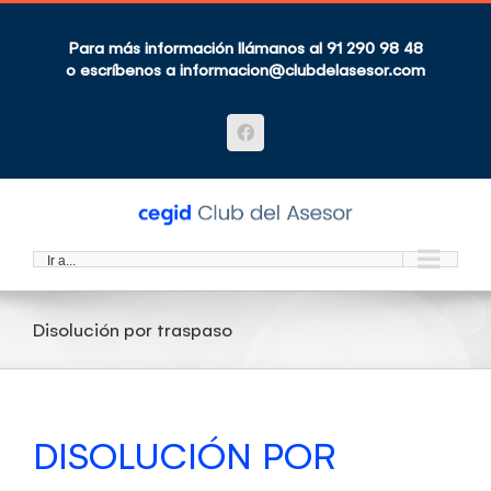
Saltar
al
contenido
Para más información llámanos al 91 290 98 48
o escríbenos a
informacion@clubdelasesor.com
Facebook
Ir a...
Disolución por traspaso
DISOLUCIÓN POR