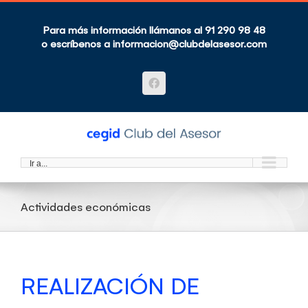
Saltar
al
contenido
Para más información llámanos al 91 290 98 48
o escríbenos a
informacion@clubdelasesor.com
Facebook
Ir a...
Actividades económicas
REALIZACIÓN DE