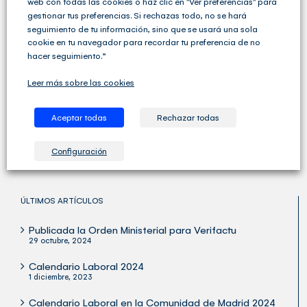
web con todas las cookies o haz clic en "Ver preferencias" para
gestionar tus preferencias. Si rechazas todo, no se hará
seguimiento de tu información, sino que se usará una sola
cookie en tu navegador para recordar tu preferencia de no
hacer seguimiento.”
Cegid Club del Asesor no solo ofrece soluciones de
Leer más sobre las cookies
Gestión Fiscal, Contable y Laboral completas sino que
va un paso más allá y ofrece una amplia variedad de
servicios para las Asesorías y los Despachos
Aceptar todas
Rechazar todas
Profesionales.
Configuración
ÚLTIMOS ARTÍCULOS
Publicada la Orden Ministerial para Verifactu
29 octubre, 2024
Calendario Laboral 2024
1 diciembre, 2023
Calendario Laboral en la Comunidad de Madrid 2024