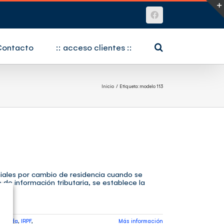
Facebook
Contacto
:: acceso clientes ::
Inicio
Etiqueta:
modelo 113
iales por cambio de residencia cuando se
e información tributaria, se establece la
cienda
,
IRPF
,
Más información