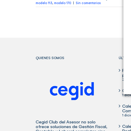
modelo 113
,
modelo 170
|
Sin comentarios
QUIENES SOMOS
ÚLTIM
Publ
para
29 oc
Cale
1 dic
Cale
Com
1 dic
Cegid Club del Asesor no solo
Cale
ofrece soluciones de Gestión Fiscal,
Rea
Contable y Laboral completas sino