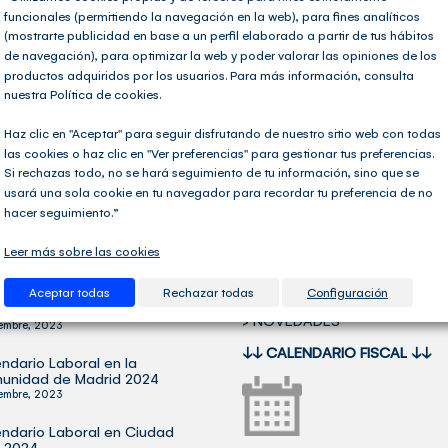
funcionales (permitiendo la navegación en la web), para fines analíticos
(mostrarte publicidad en base a un perfil elaborado a partir de tus hábitos
de navegación), para optimizar la web y poder valorar las opiniones de los
productos adquiridos por los usuarios. Para más información, consulta
nuestra Política de cookies.
Haz clic en "Aceptar" para seguir disfrutando de nuestro sitio web con todas
las cookies o haz clic en "Ver preferencias" para gestionar tus preferencias.
Si rechazas todo, no se hará seguimiento de tu información, sino que se
usará una sola cookie en tu navegador para recordar tu preferencia de no
OS ARTÍCULOS
SECCIONES DE INTERÉS
hacer seguimiento.”
icada la Orden Ministerial
> DIRECTORIO DE ASESORÍAS
Leer más sobre las cookies
 Verifactu
> SOFTWARE FISCAL-CONTA
> SOFTWARE NÓMINAS
tubre, 2024
> FORMACIÓN
Aceptar todas
Rechazar todas
Configuración
> PACK ASESOR
ndario Laboral 2024
> NOVEDADES
iembre, 2023
↓↓
CALENDARIO FISCAL
↓↓
ndario Laboral en la
unidad de Madrid 2024
iembre, 2023
ndario Laboral en Ciudad
l 2024