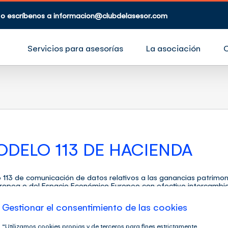
 o escríbenos a
informacion@clubdelasesor.com
Servicios para asesorías
La asociación
DELO 113 DE HACIENDA
113 de comunicación de datos relativos a las ganancias patrimon
ropea o del Espacio Económico Europeo con efectivo intercambio d
 [...]
Gestionar el consentimiento de las cookies
del sector
,
Preguntas frecuentes
|
Etiquetas:
administracion tributaria
,
AEAT
,
BOE
,
Ha
“Utilizamos cookies propias y de terceros para fines estrictamente