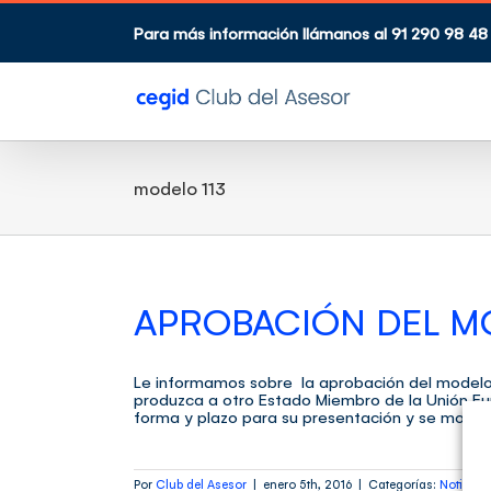
Saltar
al
Para más información llámanos al 91 290 98 48
contenido
modelo 113
APROBACIÓN DEL MO
Le informamos sobre la aprobación del modelo 
produzca a otro Estado Miembro de la Unión Eu
forma y plazo para su presentación y se modifica
Por
Club del Asesor
|
enero 5th, 2016
|
Categorías:
Noticias 