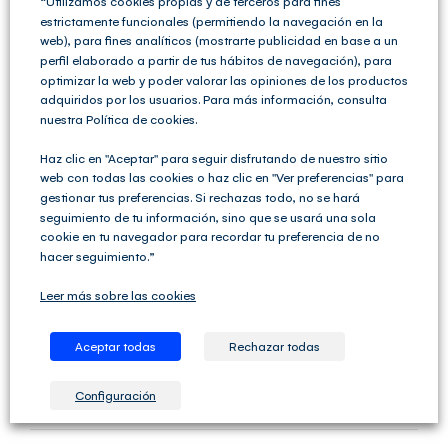
“Utilizamos cookies propias y de terceros para fines
Lugar de realización de
estrictamente funcionales (permitiendo la navegación en la
web), para fines analíticos (mostrarte publicidad en base a un
perfil elaborado a partir de tus hábitos de navegación), para
las prestaciones de
optimizar la web y poder valorar las opiniones de los productos
adquiridos por los usuarios. Para más información, consulta
servicios. IVA
nuestra Política de cookies.
Haz clic en "Aceptar" para seguir disfrutando de nuestro sitio
Reglas especiales. Ley del IVA Se entenderán prestados
web con todas las cookies o haz clic en "Ver preferencias" para
en el territorio de aplicación del Impuesto (es decir,
gestionar tus preferencias. Si rechazas todo, no se hará
España) los siguientes servicios:1.-Los prestados por vía
seguimiento de tu información, sino que se usará una sola
electrónica, de telecomunicaciones y de radiodifusión y
cookie en tu navegador para recordar tu preferencia de no
televisión, cuando el destinatario no sea un empresario
hacer seguimiento.”
o profesional actuando como tal, siempre que éste se
encuentre establecido o tenga su residencia o [...]
Leer más sobre las cookies
Por
Club del Asesor
|
diciembre 5th, 2019
|
Categorías:
Modelos
Aceptar todas
Rechazar todas
Hacienda
|
Etiquetas:
AEAT
,
Agencia Tributaria
,
descargar model 184
,
Hacienda
,
Impuesto sobre la Renta de no Residentes
,
Impuesto sobre
Sociedades
,
instrucciones modelo 184
,
IRPF
,
Modelo 184 PDF
|
Sin
Configuración
comentarios
Más información