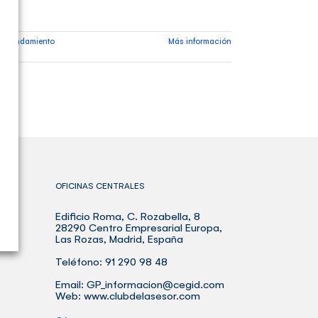
arrendamiento
Más información
os
OFICINAS CENTRALES
Edificio Roma, C. Rozabella, 8
BLE
28290 Centro Empresarial Europa,
Las Rozas, Madrid, España
Teléfono: 91 290 98 48
Email:
GP_informacion@cegid.com
Web:
www.clubdelasesor.com