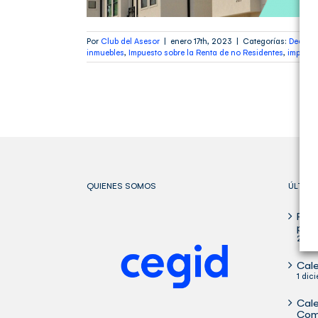
tor
Por
Club del Asesor
|
enero 17th, 2023
|
Categorías:
Declara
inmuebles
,
Impuesto sobre la Renta de no Residentes
,
impuest
QUIENES SOMOS
ÚLTIM
Publ
para
29 oc
Cale
1 dic
Cale
Com