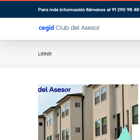
Saltar
al
Para más información llámanos al 91 290 98 48
contenido
LIRNR
 paga un
por el
n piso?
enda
Impuestos