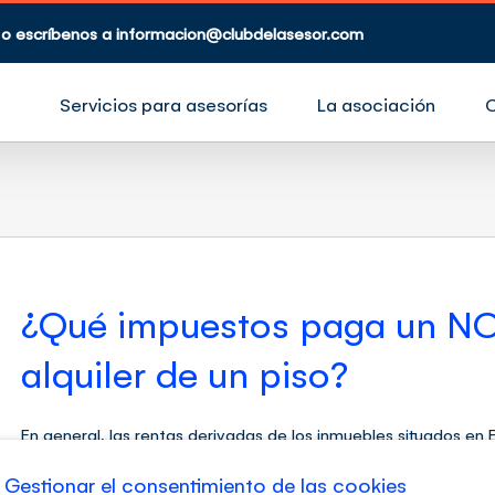
 o escríbenos a
informacion@clubdelasesor.com
Servicios para asesorías
La asociación
¿Qué impuestos paga un NO 
alquiler de un piso?
En general, las rentas derivadas de los inmuebles situados en
Renta de no Residentes (en adelante “IRNR”).En este sentido, 
entre el Gobierno de España y el Gobierno del país del no res
Gestionar el consentimiento de las cookies
rentas procedentes del [...]