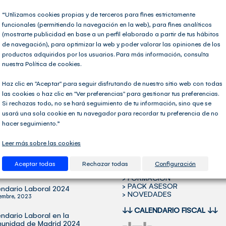
“Utilizamos cookies propias y de terceros para fines estrictamente
funcionales (permitiendo la navegación en la web), para fines analíticos
ción de la Renta
,
Hacienda
,
Impuestos
,
Noticias del sector
|
Etiquetas:
alquiler piso
,
(mostrarte publicidad en base a un perfil elaborado a partir de tus hábitos
o viviendas
,
inmuebles
,
IRNR
,
LIRNR
,
Patrimonio
,
propiedad vivienda
|
Sin comentari
de navegación), para optimizar la web y poder valorar las opiniones de los
productos adquiridos por los usuarios. Para más información, consulta
nuestra Política de cookies.
Haz clic en "Aceptar" para seguir disfrutando de nuestro sitio web con todas
las cookies o haz clic en "Ver preferencias" para gestionar tus preferencias.
Si rechazas todo, no se hará seguimiento de tu información, sino que se
usará una sola cookie en tu navegador para recordar tu preferencia de no
hacer seguimiento.”
OS ARTÍCULOS
SECCIONES DE INTERÉS
Leer más sobre las cookies
icada la Orden Ministerial
> DIRECTORIO DE ASESORÍAS
 Verifactu
> SOFTWARE FISCAL-CONTA
Aceptar todas
Rechazar todas
Configuración
> SOFTWARE NÓMINAS
tubre, 2024
> FORMACIÓN
> PACK ASESOR
ndario Laboral 2024
> NOVEDADES
iembre, 2023
↓↓
CALENDARIO FISCAL
↓↓
ndario Laboral en la
unidad de Madrid 2024