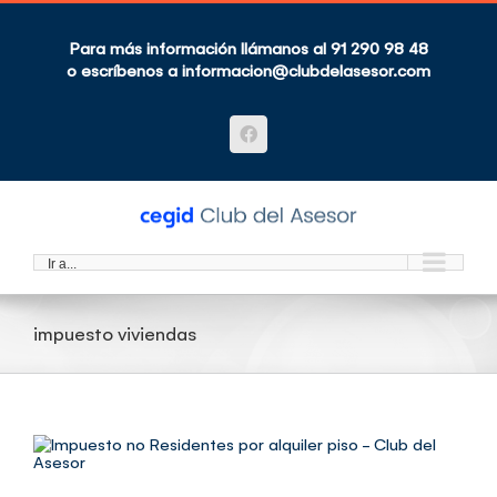
Saltar
al
contenido
Para más información llámanos al 91 290 98 48
o escríbenos a
informacion@clubdelasesor.com
Facebook
Ir a...
impuesto viviendas