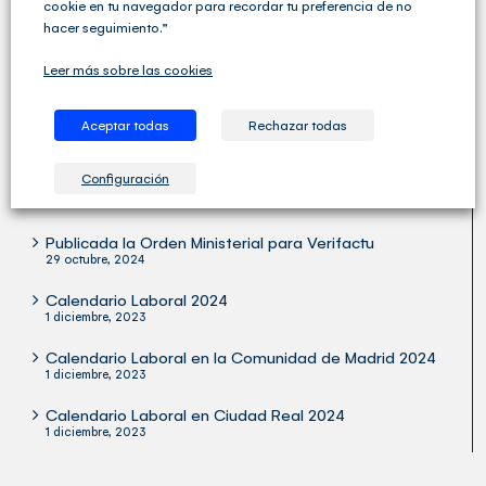
Cegid Club del Asesor no solo ofrece soluciones de
cookie en tu navegador para recordar tu preferencia de no
Gestión Fiscal, Contable y Laboral completas sino que
hacer seguimiento.”
va un paso más allá y ofrece una amplia variedad de
servicios para las Asesorías y los Despachos
Leer más sobre las cookies
Profesionales.
Aceptar todas
Rechazar todas
Configuración
ÚLTIMOS ARTÍCULOS
Publicada la Orden Ministerial para Verifactu
29 octubre, 2024
Calendario Laboral 2024
1 diciembre, 2023
Calendario Laboral en la Comunidad de Madrid 2024
1 diciembre, 2023
Calendario Laboral en Ciudad Real 2024
1 diciembre, 2023