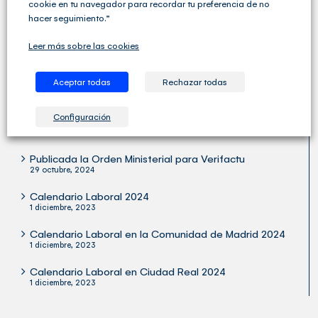
Cegid Club del Asesor no solo ofrece soluciones de
cookie en tu navegador para recordar tu preferencia de no
Gestión Fiscal, Contable y Laboral completas sino que
hacer seguimiento.”
va un paso más allá y ofrece una amplia variedad de
servicios para las Asesorías y los Despachos
Leer más sobre las cookies
Profesionales.
Aceptar todas
Rechazar todas
Configuración
ÚLTIMOS ARTÍCULOS
Publicada la Orden Ministerial para Verifactu
29 octubre, 2024
Calendario Laboral 2024
1 diciembre, 2023
Calendario Laboral en la Comunidad de Madrid 2024
1 diciembre, 2023
Calendario Laboral en Ciudad Real 2024
1 diciembre, 2023