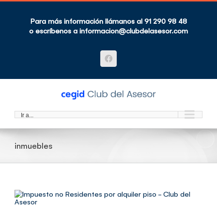
Saltar
al
contenido
Para más información llámanos al 91 290 98 48
o escríbenos a
informacion@clubdelasesor.com
Facebook
Ir a...
inmuebles