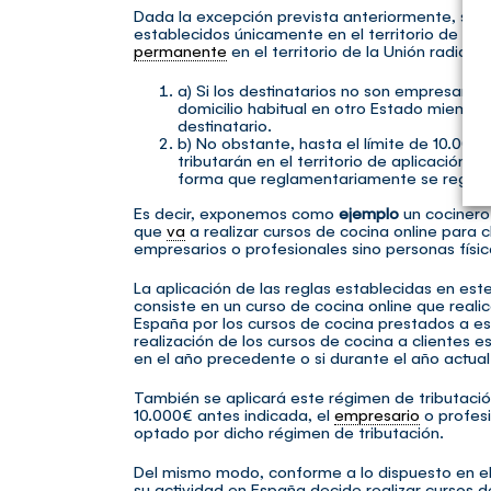
Dada la excepción prevista anteriormente, se 
establecidos únicamente en el territorio de apl
permanente
en el territorio de la Unión radique
a) Si los destinatarios no son empresario
domicilio habitual en otro Estado miembr
destinatario.
b) No obstante, hasta el límite de 10.000 
tributarán en el territorio de aplicación d
forma que reglamentariamente se regula
Es decir, exponemos como
ejemplo
un cocinero
que
va
a realizar cursos de cocina online para
empresarios o profesionales sino personas físi
La aplicación de las reglas establecidas en es
consiste en un curso de cocina online que realic
España por los cursos de cocina prestados a es
realización de los cursos de cocina a clientes
en el año precedente o si durante el año actual
También se aplicará este régimen de tributació
10.000€ antes indicada, el
empresario
o profesi
optado por dicho régimen de tributación.
Del mismo modo, conforme a lo dispuesto en el
su actividad en España decide realizar cursos d