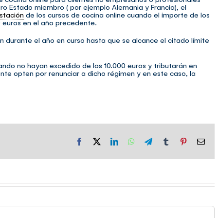
tro Estado miembro ( por ejemplo Alemania y Francia), el
stación
de los cursos de cocina online cuando el importe de los
0 euros en el año precedente.
 durante el año en curso hasta que se alcance el citado límite
ando no hayan excedido de los 10.000 euros y tributarán en
te opten por renunciar a dicho régimen y en este caso, la
Facebook
X
LinkedIn
WhatsApp
Telegram
Tumblr
Pinterest
Cor
elec