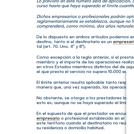
Lo previsto en este número será de aplicación, 
curso hasta que haya superado el límite cuantita
Dichos empresarios o profesionales podrán opta
reglamentariamente se establezca, aunque no ha
comprenderá, como mínimo, dos años naturales
De lo dispuesto en ambos artículos podemos ent
destino, tanto si el destinatario es un
empresar
tal (art. 70. Uno. 4º y 8º).
Como excepción a la regla anterior, si el prest
miembro y el importe de las operaciones realiz
en otros Estados miembros distintos del de aqu
el que presta el servicio no supera 10.000 euros
El límite anterior resulta aplicable tanto resp
manera que, una vez superado, las operaciones 
No obstante, se otorga a los prestadores la opc
esto es, aunque no se haya superado el límite.
En el supuesto de que el prestador se encuentre 
empresario
o profesional establecido en el terr
este territorio cuando el destinatario no reúna 
su residencia o domicilio habitual.