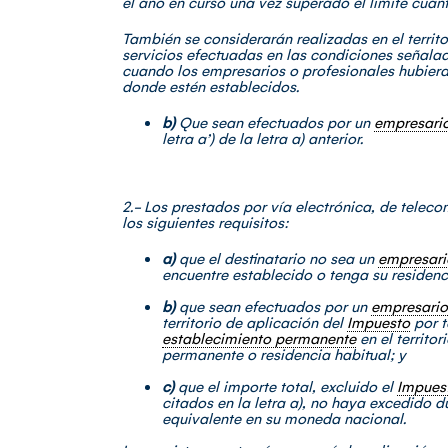
el año en curso una vez superado el límite cuanti
También se considerarán realizadas en el territ
servicios efectuadas en las condiciones señalad
cuando los empresarios o profesionales hubiera
donde estén establecidos.
b)
Que sean efectuados por un
empresari
letra a’) de la letra a) anterior.
2.- Los prestados por vía electrónica, de telec
los siguientes requisitos:
a)
que el destinatario no sea un
empresari
encuentre establecido o tenga su residenc
b)
que sean efectuados por un
empresario
territorio de aplicación del
Impuesto
por t
establecimiento permanente
en el territo
permanente o residencia habitual; y
c)
que el importe total, excluido el
Impues
citados en la letra a), no haya excedido d
equivalente en su moneda nacional.