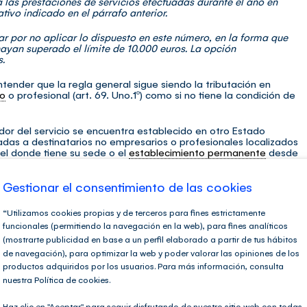
a las prestaciones de servicios efectuadas durante el año en
tivo indicado en el párrafo anterior.
r por no aplicar lo dispuesto en este número, en la forma que
yan superado el límite de 10.000 euros. La opción
.
ender que la regla general sigue siendo la tributación en
io
o profesional (art. 69. Uno.1º) como si no tiene la condición de
ador del servicio se encuentra establecido en otro Estado
adas a destinatarios no empresarios o profesionales localizados
el donde tiene su sede o el
establecimiento permanente
desde
, los servicios tributarán en sede del prestador.
Gestionar el consentimiento de las cookies
ecto del año natural precedente, como del año en curso, de
tributarán en sede del destinatario.
“Utilizamos cookies propias y de terceros para fines estrictamente
ión de tributar en destino, renunciando a la anterior excepción,
funcionales (permitiendo la navegación en la web), para fines analíticos
(mostrarte publicidad en base a un perfil elaborado a partir de tus hábitos
de navegación), para optimizar la web y poder valorar las opiniones de los
establecido fuera del territorio de la Unión, o se trate de un
productos adquiridos por los usuarios. Para más información, consulta
itorio de aplicación, las operaciones se localizarán siempre en
nuestra Política de cookies.
la condición de
empresario
o profesional, y radique en el mismo
Haz clic en "Aceptar" para seguir disfrutando de nuestro sitio web con todas