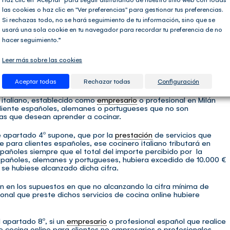
establece la misma para los empresarios o profesionales
las cookies o haz clic en "Ver preferencias" para gestionar tus preferencias.
icación del impuesto, o bien cuando su único
establecimiento
Si rechazas todo, no se hará seguimiento de tu información, sino que se
 en dicho territorio. En este caso:
usará una sola cookie en tu navegador para recordar tu preferencia de no
hacer seguimiento.”
s o profesionales actuando como tales y tienen su residencia o
o, tributarán como regla general en el Estado miembro del
Leer más sobre las cookies
euros (referido al conjunto del resto de Estados miembros),
el impuesto, si bien puede optarse por tributar en destino en la
Aceptar todas
Rechazar todas
Configuración
rá.
 italiano, establecido como
empresario
o profesional en Milán
 cliente españoles, alemanes o portugueses que no son
cas que desean aprender a cocinar.
te apartado 4º supone, que por la
prestación
de servicios que
e para clientes españoles, ese cocinero italiano tributará en
pañoles siempre que el total del importe percibido por la
 españoles, alemanes y portugueses, hubiera excedido de 10.000 €
 se hubiese alcanzado dicha cifra.
n en los supuestos en que no alcanzando la cifra mínima de
onal que preste dichos servicios de cocina online hubiere
 apartado 8º, si un
empresario
o profesional español que realice
e cocina online para clientes no empresarios o profesionales