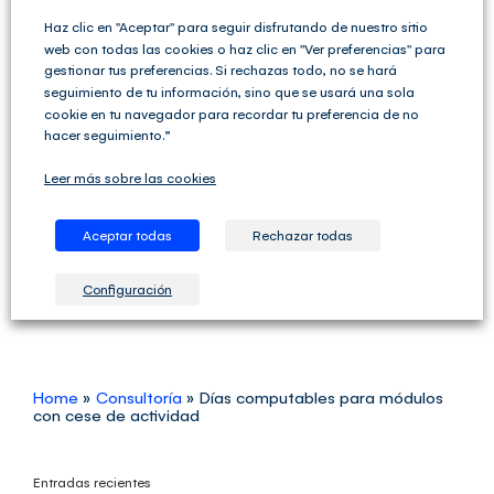
Haz clic en "Aceptar" para seguir disfrutando de nuestro sitio
web con todas las cookies o haz clic en "Ver preferencias" para
gestionar tus preferencias. Si rechazas todo, no se hará
seguimiento de tu información, sino que se usará una sola
cookie en tu navegador para recordar tu preferencia de no
hacer seguimiento.”
Guardar mi nombre, email y sitio web en este
Leer más sobre las cookies
navegador para la próxima vez que comente.
Aceptar todas
Rechazar todas
Configuración
Home
»
Consultoría
»
Días computables para módulos
con cese de actividad
Entradas recientes