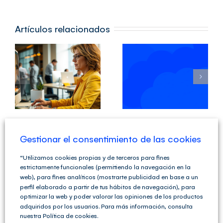
Artículos relacionados
Calendario
a
Laboral en
Calendario
la
Laboral
Comunidad
2024
de Madrid
2024
Gestionar el consentimiento de las cookies
Deja tu comentario
Comentar
“Utilizamos cookies propias y de terceros para fines
estrictamente funcionales (permitiendo la navegación en la
web), para fines analíticos (mostrarte publicidad en base a un
perfil elaborado a partir de tus hábitos de navegación), para
optimizar la web y poder valorar las opiniones de los productos
adquiridos por los usuarios. Para más información, consulta
nuestra Política de cookies.