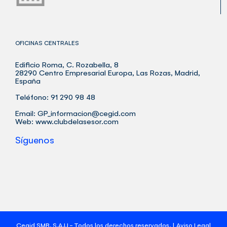
OFICINAS CENTRALES
Edificio Roma, C. Rozabella, 8
28290 Centro Empresarial Europa, Las Rozas, Madrid,
España
Teléfono: 91 290 98 48
Email:
GP_informacion@cegid.com
Web:
www.clubdelasesor.com
Síguenos
Cegid SMB, S.A.U - Todos los derechos reservados. |
Aviso Legal