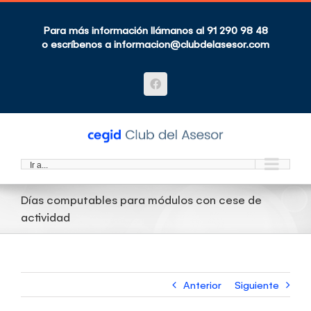
Saltar
al
contenido
Para más información llámanos al 91 290 98 48
o escríbenos a
informacion@clubdelasesor.com
Facebook
Ir a...
Días computables para módulos con cese de
actividad
Anterior
Siguiente