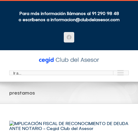
Saltar
al
contenido
Para más información llámanos al 91 290 98 48
o escríbenos a
informacion@clubdelasesor.com
Facebook
Ir a...
prestamos