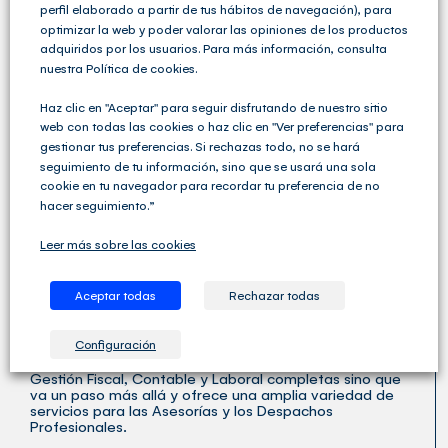
perfil elaborado a partir de tus hábitos de navegación), para
optimizar la web y poder valorar las opiniones de los productos
adquiridos por los usuarios. Para más información, consulta
QUIENES SOMOS
nuestra Política de cookies.
Haz clic en "Aceptar" para seguir disfrutando de nuestro sitio
web con todas las cookies o haz clic en "Ver preferencias" para
gestionar tus preferencias. Si rechazas todo, no se hará
seguimiento de tu información, sino que se usará una sola
cookie en tu navegador para recordar tu preferencia de no
hacer seguimiento.”
Leer más sobre las cookies
Aceptar todas
Rechazar todas
Configuración
Cegid Club del Asesor no solo ofrece soluciones de
Gestión Fiscal, Contable y Laboral completas sino que
va un paso más allá y ofrece una amplia variedad de
servicios para las Asesorías y los Despachos
Profesionales.