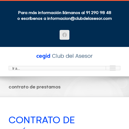
Saltar
al
contenido
Para más información llámanos al 91 290 98 48
o escríbenos a
informacion@clubdelasesor.com
Facebook
Ir a...
contrato de prestamos
CONTRATO DE