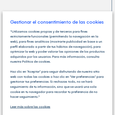
Gestionar el consentimiento de las cookies
“Utilizamos cookies propias y de terceros para fines
estrictamente funcionales (permitiendo la navegación en la
web), para fines analíticos (mostrarte publicidad en base a un
perfil elaborado a partir de tus hábitos de navegación), para
optimizar la web y poder valorar las opiniones de los productos
adquiridos por los usuarios. Para más información, consulta
nuestra Política de cookies.
Cegid Club del Asesor no solo ofrece soluciones de
Gestión Fiscal, Contable y Laboral completas sino que
Haz clic en "Aceptar" para seguir disfrutando de nuestro sitio
va un paso más allá y ofrece una amplia variedad de
web con todas las cookies o haz clic en "Ver preferencias" para
servicios para las Asesorías y los Despachos
gestionar tus preferencias. Si rechazas todo, no se hará
Profesionales.
seguimiento de tu información, sino que se usará una sola
cookie en tu navegador para recordar tu preferencia de no
hacer seguimiento.”
Leer más sobre las cookies
ÚLTIMOS ARTÍCULOS