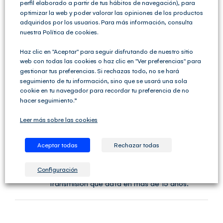
perfil elaborado a partir de tus hábitos de navegación), para
optimizar la web y poder valorar las opiniones de los productos
adquiridos por los usuarios. Para más información, consulta
nuestra Política de cookies.
Haz clic en "Aceptar" para seguir disfrutando de nuestro sitio
¡Comparte este contenido!
web con todas las cookies o haz clic en "Ver preferencias" para
gestionar tus preferencias. Si rechazas todo, no se hará
Facebook
X
LinkedIn
WhatsApp
Telegram
Tumblr
Pinterest
Correo
seguimiento de tu información, sino que se usará una sola
electrónico
cookie en tu navegador para recordar tu preferencia de no
hacer seguimiento.”
Leer más sobre las cookies
Un comentario
Moreno
17 junio, 2020 en 9:59 am
- Responder
Aceptar todas
Rechazar todas
hice aportcion in-natura de un bien inmueble
de una S.L. a otra S.L., el titulo a efectos de
Configuración
Plus Valia cual serí? proviene de una
transmision que data en más de 15 años.