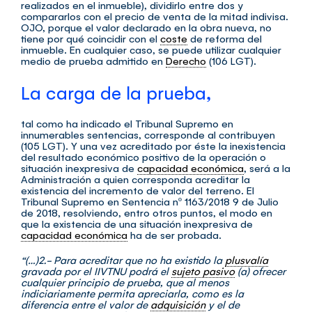
realizados en el inmueble), dividirlo entre dos y
compararlos con el precio de venta de la mitad indivisa.
OJO, porque el valor declarado en la obra nueva, no
tiene por qué coincidir con el
coste
de reforma del
inmueble. En cualquier caso, se puede utilizar cualquier
medio de prueba admitido en
Derecho
(106 LGT).
La carga de la prueba,
tal como ha indicado el Tribunal Supremo en
innumerables sentencias, corresponde al contribuyen
(105 LGT). Y una vez acreditado por éste la inexistencia
del resultado económico positivo de la operación o
situación inexpresiva de
capacidad económica
, será a la
Administración a quien corresponda acreditar la
existencia del incremento de valor del terreno. El
Tribunal Supremo en Sentencia nº 1163/2018 9 de Julio
de 2018, resolviendo, entro otros puntos, el modo en
que la existencia de una situación inexpresiva de
capacidad económica
ha de ser probada.
“(…)2.- Para acreditar que no ha existido la
plusvalía
gravada por el IIVTNU podrá el
sujeto pasivo
(a) ofrecer
cualquier principio de prueba, que al menos
indiciariamente permita apreciarla, como es la
diferencia entre el valor de
adquisición
y el de