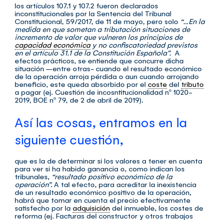
los artículos 107.1 y 107.2 fueron declarados
inconstitucionales por la Sentencia del Tribunal
Constitucional, 59/2017, de 11 de mayo, pero solo
“…En la
medida en que sometan a tributación situaciones de
incremento de valor que vulneren los principios de
capacidad económica
y no confiscatoriedad previstos
en el artículo 31.1 de la Constitución Española”.
A
efectos prácticos, se entiende que concurre dicha
situación –entre otras- cuando el resultado económico
de la operación arroja pérdida o aun cuando arrojando
beneficio, este queda absorbido por el
coste
del
tributo
a pagar (ej. Cuestión de incosntitucionalidad nº 1020-
2019, BOE nº 79, de 2 de abril de 2019).
Así las cosas, entramos en la
siguiente cuestión,
que es la de determinar si los valores a tener en cuenta
para ver si ha habido ganancia o, como indican los
tribunales,
“resultado positivo económico de la
operación”.
A tal efecto, para acreditar la inexistencia
de un resultado económico positivo de la operación,
habrá que tomar en cuenta el precio efectivamente
satisfecho por la
adquisición
del inmueble, los costes de
reforma (ej. Facturas del constructor y otros trabajos