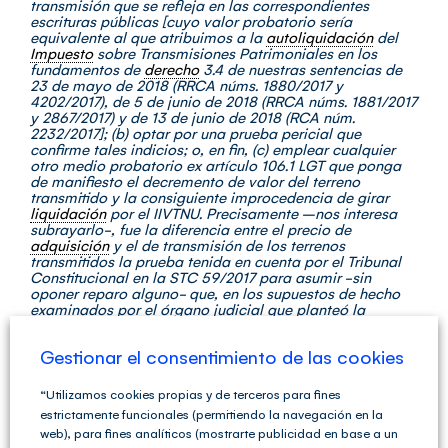
transmisión que se refleja en las correspondientes
escrituras públicas [cuyo valor probatorio sería
equivalente al que atribuimos a la
autoliquidación
del
Impuesto
sobre Transmisiones Patrimoniales en los
fundamentos de
derecho
3.4 de nuestras sentencias de
23 de mayo de 2018 (RRCA núms. 1880/2017 y
4202/2017), de 5 de junio de 2018 (RRCA núms. 1881/2017
y 2867/2017) y de 13 de junio de 2018 (RCA núm.
2232/2017]; (b) optar por una prueba pericial que
confirme tales indicios; o, en fin, (c) emplear cualquier
otro medio probatorio ex artículo 106.1 LGT que ponga
de manifiesto el decremento de valor del terreno
transmitido y la consiguiente improcedencia de girar
liquidación
por el IIVTNU. Precisamente –nos interesa
subrayarlo-, fue la diferencia entre el precio de
adquisición
y el de transmisión de los terrenos
transmitidos la prueba tenida en cuenta por el Tribunal
Constitucional en la STC 59/2017 para asumir -sin
oponer reparo alguno- que, en los supuestos de hecho
examinados por el órgano judicial que planteó la
cuestión de inconstitucionalidad, existía una minusvalía.
Gestionar el consentimiento de las cookies
3.- Aportada –según hemos dicho, por cualquier medio-
por el
obligado tributario
la prueba de que el terreno no
ha aumentado de valor, deberá ser la Administración la
“Utilizamos cookies propias y de terceros para fines
que pruebe en contra de dichas pretensiones para poder
estrictamente funcionales (permitiendo la navegación en la
aplicar los preceptos del TRLHL que el fallo de la STC
web), para fines analíticos (mostrarte publicidad en base a un
59/2017 ha dejado en vigor en caso de
plusvalía
.”