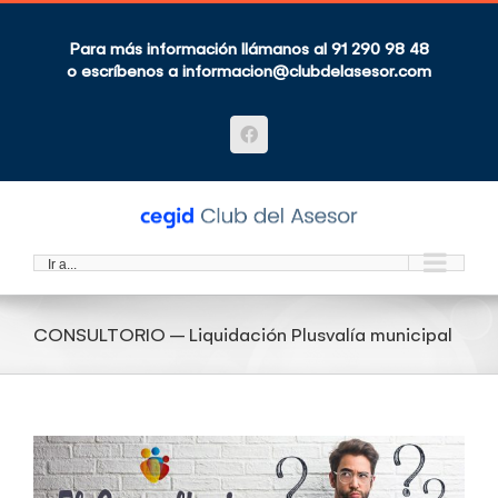
Saltar
al
contenido
Para más información llámanos al 91 290 98 48
o escríbenos a
informacion@clubdelasesor.com
Facebook
Ir a...
CONSULTORIO – Liquidación Plusvalía municipal
Ver
imagen
más
grande