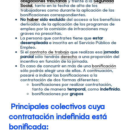
obligaciones tributarias
y frente a la
Seguridad
Social
, tanto en la fecha de alta de los
trabajadores como durante la aplicación de las
bonificaciones correspondientes.
No
haber
sido excluido
del acceso a los beneficios
derivados de la aplicación de los programas de
empleo por la comisión de infracciones muy
graves no prescritas.
La persona que contrates tiene que
estar
desempleada
e inscrita en el Servicio Público de
Empleo.
Si el
contrato de trabajo
que realizas esa
jornada
parcial
sólo tendrás
derecho
a una proporción del
incentivo en función de la jornada.
En caso de concurrir en más de una
bonificación
sólo podrás elegir una de ellas. A continuación,
pasaré a indicar las bonificaciones a la
contratación de dos formas diferentes:
bonificaciones por realizar contratación,
tanto de manera
temporal
, como
indefinida
.
bonificaciones por
grupos
Principales colectivos cuya
contratación indefinida está
bonificada: