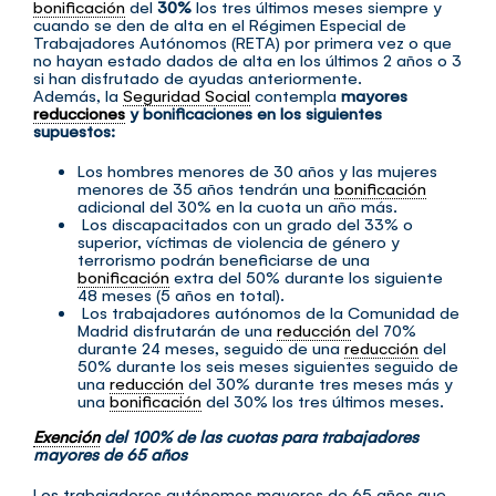
bonificación
del
30%
los tres últimos meses siempre y
cuando se den de alta en el Régimen Especial de
Trabajadores Autónomos (RETA) por primera vez o que
no hayan estado dados de alta en los últimos 2 años o 3
si han disfrutado de ayudas anteriormente.
Además, la
Seguridad Social
contempla
mayores
reducciones
y bonificaciones en los siguientes
supuestos:
Los hombres menores de 30 años y las mujeres
menores de 35 años tendrán una
bonificación
adicional del 30% en la cuota un año más.
Los discapacitados con un grado del 33% o
superior, víctimas de violencia de género y
terrorismo podrán beneficiarse de una
bonificación
extra del 50% durante los siguiente
48 meses (5 años en total).
Los trabajadores autónomos de la Comunidad de
Madrid disfrutarán de una
reducción
del 70%
durante 24 meses, seguido de una
reducción
del
50% durante los seis meses siguientes seguido de
una
reducción
del 30% durante tres meses más y
una
bonificación
del 30% los tres últimos meses.
Exención
del 100% de las cuotas para trabajadores
mayores de 65 años
Los trabajadores autónomos mayores de 65 años que