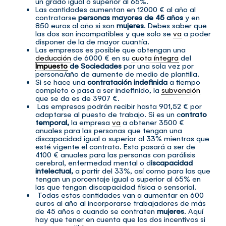
un grado igual o superior al 65%.
Las cantidades aumentan en 12000 € al año al
contratarse
personas mayores de 45 años
y en
850 euros al año si son
mujeres
. Debes saber que
las dos son incompatibles y que solo se
va
a poder
disponer de la de mayor cuantía.
Las empresas es posible que obtengan una
deducción
de 6000 € en su
cuota íntegra
del
Impuesto
de Sociedades
por una sola vez por
persona/año de aumente de medio de plantilla.
Si se hace una
contratación indefinida
a tiempo
completo o pasa a ser indefinido, la
subvención
que se da es de 3907 €.
Las empresas podrán recibir hasta 901,52 € por
adaptarse al puesto de trabajo. Si es un c
ontrato
temporal,
la empresa
va
a obtener 3500 €
anuales para las personas que tengan una
discapacidad igual o superior al 33% mientras que
esté vigente el contrato. Esto pasará a ser de
4100 € anuales para las personas con parálisis
cerebral, enfermedad mental o d
iscapacidad
intelectual,
a partir del 33%, así como para las que
tengan un porcentaje igual o superior al 65% en
las que tengan discapacidad física o sensorial.
Todas estas cantidades van a aumentar en 600
euros al año al incorporarse trabajadores de más
de 45 años o cuando se contraten
mujeres
. Aquí
hay que tener en cuenta que los dos incentivos si