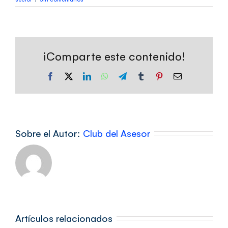
¡Comparte este contenido!
Facebook
X
LinkedIn
WhatsApp
Telegram
Tumblr
Pinterest
Correo
electrónico
Sobre el Autor:
Club del Asesor
Calendario
Artículos relacionados