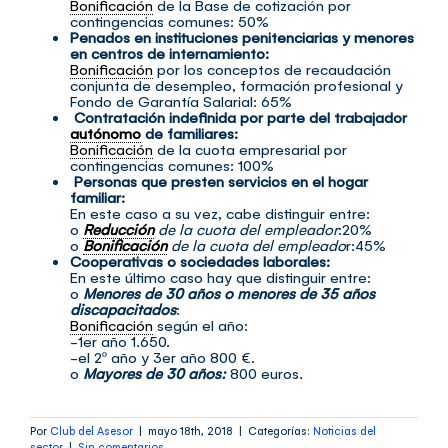
Bonificación
de la Base de cotización por
contingencias comunes: 50%
Penados en instituciones penitenciarias y menores
en centros de internamiento:
Bonificación
por los conceptos de recaudación
conjunta de desempleo, formación profesional y
Fondo de Garantía Salarial: 65%
Contratación indefinida por parte del trabajador
autónomo
de familiares:
Bonificación
de la cuota empresarial por
contingencias comunes: 100%
Personas que presten servicios en el hogar
familiar:
En este caso a su vez, cabe distinguir entre:
o
Reducción
de la cuota del empleador
:20%
o
Bonificación
de la cuota del empleado
r:45%
Cooperativas o sociedades laborales:
En este último caso hay que distinguir entre:
o
Menores de 30 años o menores de 35 años
discapacitados
:
Bonificación
según el año:
-1er año 1.650.
-el 2º año y 3er año 800 €.
o
Mayores de 30 años:
800 euros.
Por
Club del Asesor
|
mayo 18th, 2018
|
Categorías:
Noticias del
sector
|
Sin comentarios