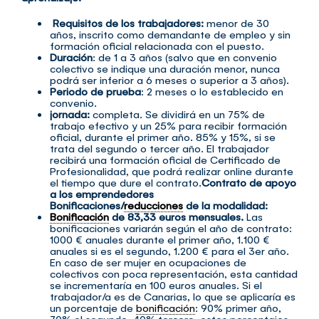
Requisitos de los trabajadores:
menor de 30
años, inscrito como demandante de empleo y sin
formación oficial relacionada con el puesto.
Duración
: de 1 a 3 años (salvo que en convenio
colectivo se indique una duración menor, nunca
podrá ser inferior a 6 meses o superior a 3 años).
Periodo de prueba
: 2 meses o lo establecido en
convenio.
jornada:
completa. Se dividirá en un 75% de
trabajo efectivo y un 25% para recibir formación
oficial, durante el primer año. 85% y 15%, si se
trata del segundo o tercer año. El trabajador
recibirá una formación oficial de Certificado de
Profesionalidad, que podrá realizar online durante
el tiempo que dure el contrato.
Contrato de apoyo
a los emprendedores
Bonificaciones/
reducciones
de la modalidad:
Bonificación
de 83,33 euros mensuales.
Las
bonificaciones variarán según el año de contrato:
1000 € anuales durante el primer año, 1.100 €
anuales si es el segundo, 1.200 € para el 3er año.
En caso de ser mujer en ocupaciones de
colectivos con poca representación, esta cantidad
se incrementaría en 100 euros anuales. Si el
trabajador/a es de Canarias, lo que se aplicaría es
un porcentaje de
bonificación
: 90% primer año,
70% el segundo, 40% tercero, estos porcentajes