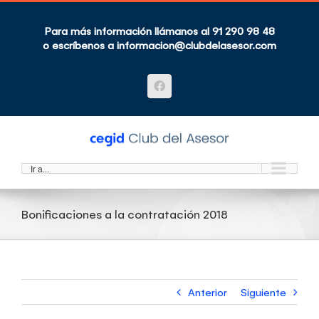
Saltar
al
contenido
Para más información llámanos al 91 290 98 48
o escríbenos a
informacion@clubdelasesor.com
Facebook
Ir a...
Bonificaciones a la contratación 2018
Anterior
Siguiente