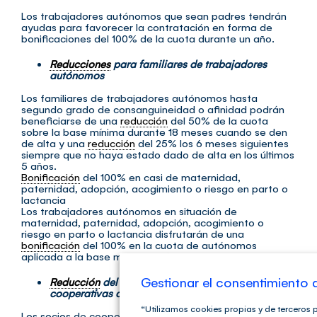
Los trabajadores autónomos que sean padres tendrán
ayudas para favorecer la contratación en forma de
bonificaciones del 100% de la cuota durante un año.
Reducciones
para familiares de trabajadores
autónomos
Los familiares de trabajadores autónomos hasta
segundo grado de consanguineidad o afinidad podrán
beneficiarse de una
reducción
del 50% de la cuota
sobre la base mínima durante 18 meses cuando se den
de alta y una
reducción
del 25% los 6 meses siguientes
siempre que no haya estado dado de alta en los últimos
5 años.
Bonificación
del 100% en casi de maternidad,
paternidad, adopción, acogimiento o riesgo en parto o
lactancia
Los trabajadores autónomos en situación de
maternidad, paternidad, adopción, acogimiento o
riesgo en parto o lactancia disfrutarán de una
bonificación
del 100% en la cuota de autónomos
aplicada a la base media del último año.
Gestionar el consentimiento 
Reducción
del 50% para los socios de
cooperativas de trabajo asociado
“Utilizamos cookies propias y de terceros p
Los socios de cooperativas de trabajo asociado que se