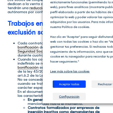
estrictamente funcionales (permitiendo la 
dedican a la venta ambulante dados de alta en el RETA
web), para fines analíticos (mostrarte publ
tendrán una
reducción
del 50% en la cuota de
autónomos por contingencias comunes.
perfil elaborado a partir de tus hábitos de
optimizar la web y poder valorar las opini
Trabajos en situación de
adquiridos por los usuarios. Para más info
nuestra Política de cookies.
exclusión social
Haz clic en "Aceptar" para seguir disfrutand
web con todas las cookies o haz clic en "Ve
Cada contrato
indefinido
dará
derecho
a una
gestionar tus preferencias. Si rechazas tod
bonificación
de la cuota empresarial a la
Seguridad Social
de 50 euros/mes (600 euros/año)
seguimiento de tu información, sino que se
durante cuatro años.
cookie en tu navegador para recordar tu p
Cuando los contratos iniciales o transformación en
hacer seguimiento.”
indefinido se realicen a
tiempo parcial
, la
bonificación
se aplicará en los términos del art.2.6
de la ley 43/2006, según redacción dado por el
Leer más sobre las cookies
art.6.2 de la Ley 27/2009.
No se concederán los Incentivos mencionados
cuando se trate de relaciones laborales de
Aceptar todas
Rechazar 
carácter especial.
En el documento
SEPE
, se pueden apreciar todas
las características en dos colectivos:
Configuración
En general.
Dónde se puede remitir a lo
mencionado hasta el momento.
Contratos formalizados por empresas de
inserción Inscritos como demandantes de