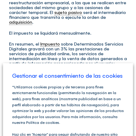
reestructuración empresarial, a las que se realicen entre
sociedades del mismo grupo y a las cesiones de
carácter temporal. El
sujeto pasivo
será el intermediario
financiero que transmita o ejecute la orden de
adquisición
.
El impuesto se liquidará mensualmente.
En resumen, el
Impuesto
sobre Determinados Servicios
Digitales gravará con un 3% las prestaciones de
servicios de publicidad online, los servicios de
intermediación en línea y la venta de datos generados a
partir de información proporcionada por el usuario;
afectando a las empresas cuyo importe neto de su cifra
de negocios supere los 750 millones de euros a nivel
Gestionar el consentimiento de las cookies
mundial y los tres millones de euros en España. Se
excluyen del impuesto las ventas de bienes o servicios
“Utilizamos cookies propias y de terceros para fines
entre los usuarios en el marco de un servicio de
intermediación en línea y las ventas de bienes o
estrictamente funcionales (permitiendo la navegación en la
servicios contratados en línea a través de la web del
web), para fines analíticos (mostrarte publicidad en base a un
proveedor de esos bienes o servicios en la que el
perfil elaborado a partir de tus hábitos de navegación), para
proveedor no actúe como intermediario. El impuesto se
optimizar la web y poder valorar las opiniones de los productos
liquidará trimestralmente salvo en 2020, año en el que
se prevé su
liquidación
en diciembre.
adquiridos por los usuarios. Para más información, consulta
nuestra Política de cookies.
PROYECTO DE ORDEN
Haz clic en "Aceptar" para seguir disfrutando de nuestro sitio