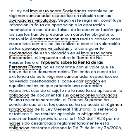
La Ley del
Impuesto sobre Sociedades
establece un
régimen sancionador
específico en relación con las
operaciones vinculadas
. Según este régimen, constituye
infracción la falta de aportación o la aportación
incompleta o con datos falsos de la documentación que
los sujetos han de preparar con carácter obligatorio,
tanto si la
Administración tributaria
realiza correcciones
valorativas como si no las realiza; o bien si la valoración
de las
operaciones vinculadas
y la consiguiente
declaración
de esa valoración en el
Impuesto sobre
Sociedades
, el
Impuesto
sobre la
Renta
de No
Residentes o el
Impuesto sobre la Renta de las
Personas Físicas
, no es conforme con el valor que se
derive de esa documentación. Teniendo en cuenta la
existencia de este
régimen sancionador
específico, se
ha venido cuestionando si cabe exigir
sanción
en
aquellos casos en que proceda una corrección
valorativa, cuando al sujeto no le resulta de aplicación la
obligación
de documentar sus
operaciones vinculadas
.
En una reciente sentencia, el Tribunal Supremo ha
concluido que en estos casos se ha de acudir al
régimen
sancionador
de la Ley General Tributaria, la sentencia
establece “…no resultar aplicable la
obligación
de
documentación prevista en el art. 16.2 del TRLIS por no
haber
sido desarrollada reglamentariamente esta
obligación
conforme dispone la DA 7ª de la Ley 36/2006,