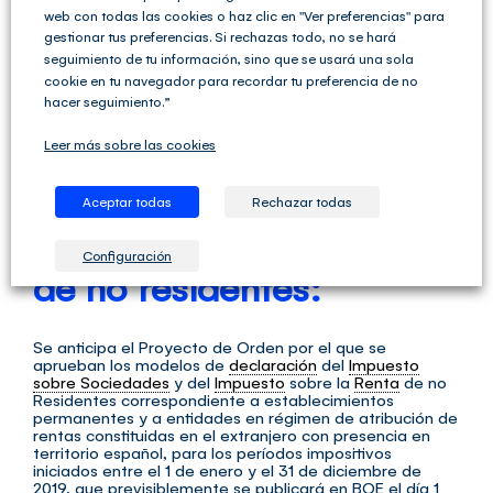
web con todas las cookies o haz clic en "Ver preferencias" para
por la que se aprueban
gestionar tus preferencias. Si rechazas todo, no se hará
seguimiento de tu información, sino que se usará una sola
los modelos de
cookie en tu navegador para recordar tu preferencia de no
hacer seguimiento.”
declaración del impuesto
Leer más sobre las cookies
sobre sociedades y del
Aceptar todas
Rechazar todas
impuesto sobre la renta
Configuración
de no residentes:
Se anticipa el Proyecto de Orden por el que se
aprueban los modelos de
declaración
del
Impuesto
sobre Sociedades
y del
Impuesto
sobre la
Renta
de no
Residentes correspondiente a establecimientos
permanentes y a entidades en régimen de atribución de
rentas constituidas en el extranjero con presencia en
territorio español, para los períodos impositivos
iniciados entre el 1 de enero y el 31 de diciembre de
2019, que previsiblemente se publicará en BOE el día 1