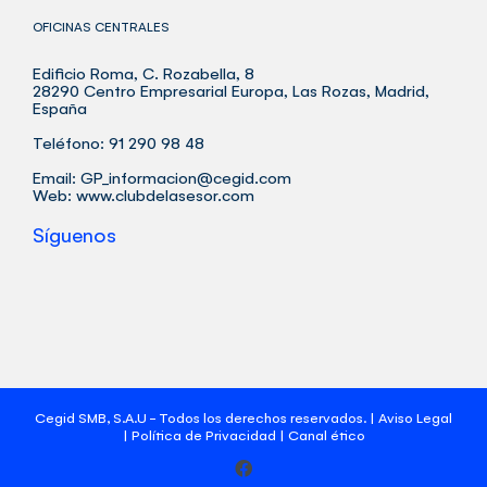
OFICINAS CENTRALES
Edificio Roma, C. Rozabella, 8
28290 Centro Empresarial Europa, Las Rozas, Madrid,
España
Teléfono: 91 290 98 48
Email:
GP_informacion@cegid.com
Web:
www.clubdelasesor.com
Síguenos
Cegid SMB, S.A.U - Todos los derechos reservados. |
Aviso Legal
|
Política de Privacidad
|
Canal ético
Facebook