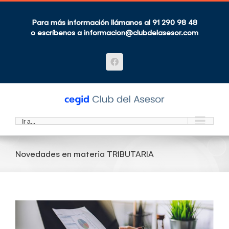
Saltar
al
contenido
Para más información llámanos al 91 290 98 48
o escríbenos a
informacion@clubdelasesor.com
Facebook
Ir a...
Novedades en materia TRIBUTARIA
Ver
imagen
más
grande