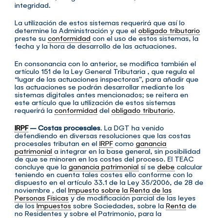
integridad.
La utilización de estos sistemas requerirá que así lo
determine la Administración y que el
obligado tributario
preste su
conformidad
con el uso de estos sistemas, la
fecha y la hora de desarrollo de las actuaciones.
En consonancia con lo anterior, se modifica también el
artículo 151 de la Ley General Tributaria , que regula el
“lugar de las actuaciones inspectoras”, para añadir que
las actuaciones se podrán desarrollar mediante los
sistemas digitales antes mencionados; se reitera en
este artículo que la utilización de estos sistemas
requerirá la
conformidad
del
obligado tributario
.
IRPF
– Costas procesales
. La DGT ha venido
defendiendo en diversas resoluciones que las costas
procesales tributan en el
IRPF
como
ganancia
patrimonial
a integrar en la base general, sin posibilidad
de que se minoren en los costes del proceso. El TEAC
concluye que la
ganancia patrimonial
sí se
debe
calcular
teniendo en cuenta tales costes ello conforme con lo
dispuesto en el artículo 33.1 de la Ley 35/2006, de 28 de
noviembre , del
Impuesto sobre la Renta de las
Personas Físicas
y de modificación parcial de las leyes
de los
Impuestos
sobre Sociedades, sobre la
Renta
de
no Residentes y sobre el Patrimonio, para la