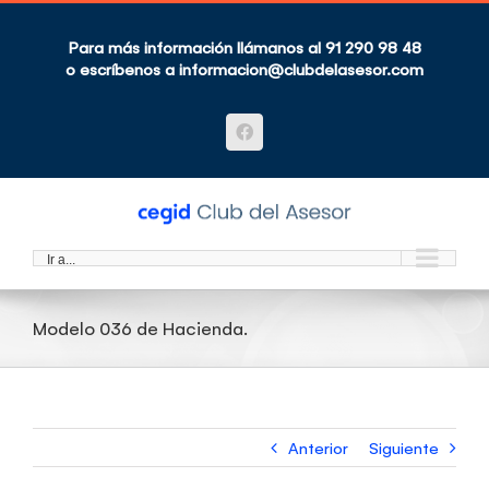
Saltar
al
contenido
Para más información llámanos al 91 290 98 48
o escríbenos a
informacion@clubdelasesor.com
Facebook
Ir a...
Modelo 036 de Hacienda.
Anterior
Siguiente