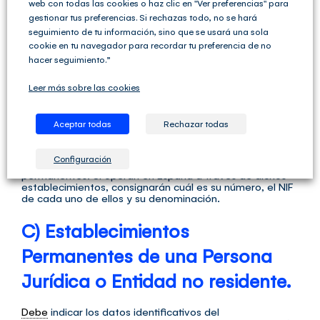
web con todas las cookies o haz clic en "Ver preferencias" para
Indique los datos del
domicilio fiscal
de la persona
gestionar tus preferencias. Si rechazas todo, no se hará
jurídica o entidad y, en su caso, el domicilio a efectos de
notificaciones
y el domicilio donde se realice la gestión
seguimiento de tu información, sino que se usará una sola
administrativa de la actividad si son distintos del
cookie en tu navegador para recordar tu preferencia de no
domicilio fiscal
.
hacer seguimiento.”
Clase de entidad: Si la entidad tiene o no
personalidad
Leer más sobre las cookies
jurídica
marque una X en la opción que corresponda y la
clase de entidad que se corresponde con la naturaleza
de la misma.
Aceptar todas
Rechazar todas
Establecimientos permanentes: Las personas jurídicas y
entidades no residentes tienen que indicar si operan o
Configuración
no en España a través de establecimientos
permanentes. Si operan en España a través de dichos
establecimientos, consignarán cuál es su número, el NIF
de cada uno de ellos y su denominación.
C) Establecimientos
Permanentes de una Persona
Jurídica o Entidad no residente.
Debe
indicar los datos identificativos del