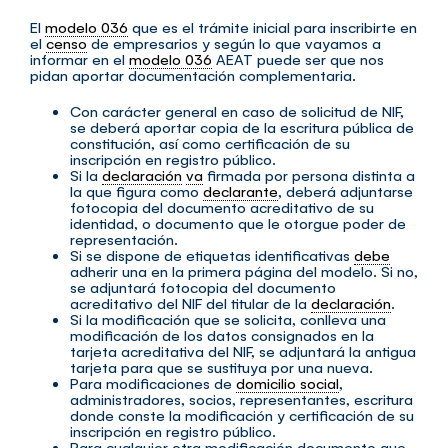
El
modelo 036
que es el trámite inicial para inscribirte en
el
censo
de empresarios y según lo que vayamos a
informar en el
modelo 036
AEAT puede ser que nos
pidan aportar documentación complementaria.
Con carácter general en caso de solicitud de NIF,
se deberá aportar copia de la escritura pública de
constitución, así como certificación de su
inscripción en registro público.
Si la
declaración
va
firmada por persona distinta a
la que figura como
declarante
, deberá adjuntarse
fotocopia del documento acreditativo de su
identidad, o documento que le otorgue poder de
representación.
Si se dispone de etiquetas identificativas
debe
adherir una en la primera página del modelo. Si no,
se adjuntará fotocopia del documento
acreditativo del NIF del titular de la
declaración
.
Si la modificación que se solicita, conlleva una
modificación de los datos consignados en la
tarjeta acreditativa del NIF, se adjuntará la antigua
tarjeta para que se sustituya por una nueva.
Para modificaciones de
domicilio social
,
administradores, socios, representantes, escritura
donde conste la modificación y certificación de su
inscripción en registro público.
Para cualquier otra modificación documento que