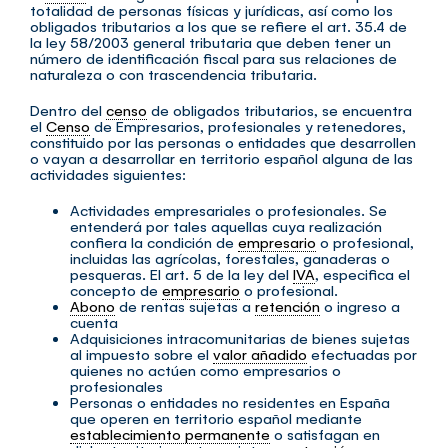
totalidad de personas físicas y jurídicas, así como los
obligados tributarios a los que se refiere el art. 35.4 de
la ley 58/2003 general tributaria que deben tener un
número de identificación fiscal para sus relaciones de
naturaleza o con trascendencia tributaria.
Dentro del
censo
de obligados tributarios, se encuentra
el
Censo
de Empresarios, profesionales y retenedores,
constituido por las personas o entidades que desarrollen
o vayan a desarrollar en territorio español alguna de las
actividades siguientes:
Actividades empresariales o profesionales. Se
entenderá por tales aquellas cuya realización
confiera la condición de
empresario
o profesional,
incluidas las agrícolas, forestales, ganaderas o
pesqueras. El art. 5 de la ley del
IVA
, especifica el
concepto de
empresario
o profesional.
Abono
de rentas sujetas a
retención
o ingreso a
cuenta
Adquisiciones intracomunitarias de bienes sujetas
al impuesto sobre el
valor añadido
efectuadas por
quienes no actúen como empresarios o
profesionales
Personas o entidades no residentes en España
que operen en territorio español mediante
establecimiento permanente
o satisfagan en