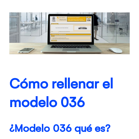
Ver
imagen
más
grande
Cómo rellenar el
modelo 036
¿Modelo 036
qué es
?