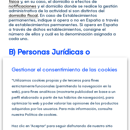
física
y, en su caso, el domicilio a efectos de
notificaciones
y el domicilio donde se realice la gestión
administrativa de la actividad si son distintos del
domicilio fiscal
. En caso de Establecimientos
permanentes, indique si opera o no en España a través
de establecimientos permanentes. Si opera en España
a través de dichos establecimientos, consigne el
número de ellos y cuál es la denominación asignada a
cada uno.
B) Personas Jurídicas o
Entidades.
Gestionar el consentimiento de las cookies
Indique si la persona jurídica o entidad es residente o
constituida en España o en el extranjero y, en este último
“Utilizamos cookies propias y de terceros para fines
caso, consigne el Código país.
estrictamente funcionales (permitiendo la navegación en la
web), para fines analíticos (mostrarte publicidad en base a un
Haga constar el NIF, la razón o denominación social y el
perfil elaborado a partir de tus hábitos de navegación), para
anagrama si dispone de él. Si dispone de un Número de
optimizar la web y poder valorar las opiniones de los productos
Identificación Fiscal asignado por otro país, indíquelo.
adquiridos por los usuarios. Para más información, consulta
Consigne la fecha de la escritura pública o documento
nuestra Política de cookies.
de constitución, así como la fecha de la certificación de
su inscripción, cuando proceda, en un registro público.
Haz clic en "Aceptar" para seguir disfrutando de nuestro sitio