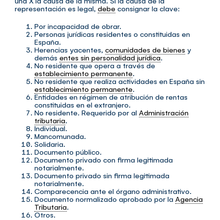
una X la causa de la misma. Si la causa de la
representación es legal,
debe
consignar la clave:
Por incapacidad de obrar.
Personas jurídicas residentes o constituidas en
España.
Herencias yacentes,
comunidades de bienes
y
demás
entes sin personalidad jurídica
.
No residente que opera a través de
establecimiento permanente
.
No residente que realiza actividades en España sin
establecimiento permanente
.
Entidades en régimen de atribución de rentas
constituidas en el extranjero.
No residente. Requerido por al
Administración
tributaria
.
Individual.
Mancomunada.
Solidaria.
Documento público.
Documento privado con firma legitimada
notarialmente.
Documento privado sin firma legitimada
notarialmente.
Comparecencia ante el órgano administrativo.
Documento normalizado aprobado por la
Agencia
Tributaria
.
Otros.