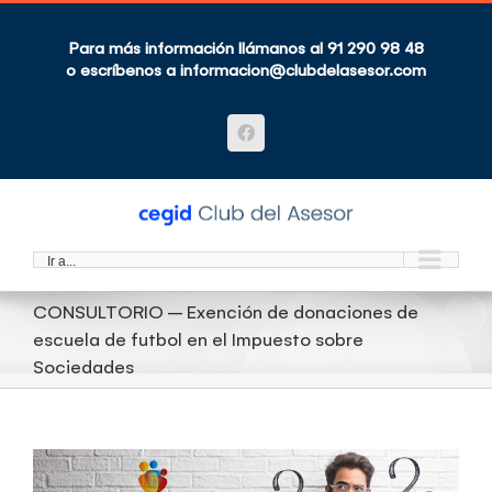
Saltar
al
contenido
Para más información llámanos al 91 290 98 48
o escríbenos a
informacion@clubdelasesor.com
Facebook
Ir a...
CONSULTORIO – Exención de donaciones de
escuela de futbol en el Impuesto sobre
Sociedades
Ver
imagen
más