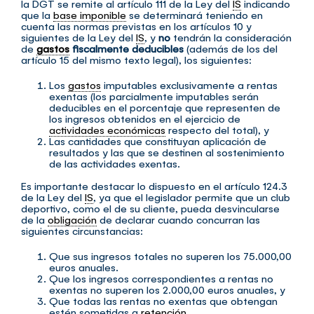
la DGT se remite al artículo 111 de la Ley del
IS
indicando
que la
base imponible
se determinará teniendo en
cuenta las normas previstas en los artículos 10 y
siguientes de la Ley del
IS
, y
no
tendrán la consideración
de
gastos
fiscalmente deducibles
(además de los del
artículo 15 del mismo texto legal), los siguientes:
Los
gastos
imputables exclusivamente a rentas
exentas (los parcialmente imputables serán
deducibles en el porcentaje que representen de
los ingresos obtenidos en el ejercicio de
actividades económicas
respecto del total), y
Las cantidades que constituyan aplicación de
resultados y las que se destinen al sostenimiento
de las actividades exentas.
Es importante destacar lo dispuesto en el artículo 124.3
de la Ley del
IS
, ya que el legislador permite que un club
deportivo, como el de su cliente, pueda desvincularse
de la
obligación
de declarar cuando concurran las
siguientes circunstancias:
Que sus ingresos totales no superen los 75.000,00
euros anuales.
Que los ingresos correspondientes a rentas no
exentas no superen los 2.000,00 euros anuales, y
Que todas las rentas no exentas que obtengan
estén sometidas a
retención
.