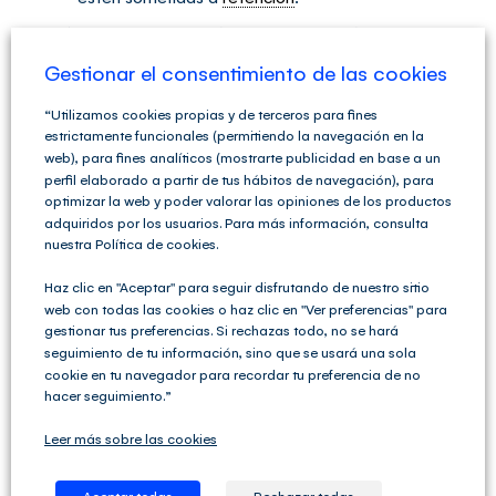
Por último, respecto a dónde incluir mención al tipo de
entidad, se puede hacer seleccionando la casilla número
2, y distinguiendo las rentas exentas y no exentas, y la
Gestionar el consentimiento de las cookies
base imponible
deberán calcularla conforme a lo
establecido
ut supra
.
“Utilizamos cookies propias y de terceros para fines
estrictamente funcionales (permitiendo la navegación en la
web), para fines analíticos (mostrarte publicidad en base a un
perfil elaborado a partir de tus hábitos de navegación), para
optimizar la web y poder valorar las opiniones de los productos
adquiridos por los usuarios. Para más información, consulta
¡Comparte este contenido!
nuestra Política de cookies.
Facebook
X
LinkedIn
WhatsApp
Telegram
Tumblr
Pinterest
Correo
Haz clic en "Aceptar" para seguir disfrutando de nuestro sitio
electrónico
web con todas las cookies o haz clic en "Ver preferencias" para
gestionar tus preferencias. Si rechazas todo, no se hará
seguimiento de tu información, sino que se usará una sola
cookie en tu navegador para recordar tu preferencia de no
Deja tu comentario
hacer seguimiento.”
Comentar
Leer más sobre las cookies
Aceptar todas
Rechazar todas