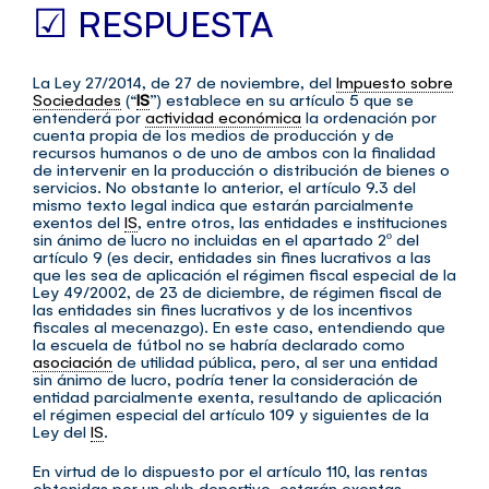
☑ RESPUESTA
La Ley 27/2014, de 27 de noviembre, del
Impuesto sobre
Sociedades
(“
IS
”) establece en su artículo 5 que se
entenderá por
actividad económica
la ordenación por
cuenta propia de los medios de producción y de
recursos humanos o de uno de ambos con la finalidad
de intervenir en la producción o distribución de bienes o
servicios. No obstante lo anterior, el artículo 9.3 del
mismo texto legal indica que estarán parcialmente
exentos del
IS
, entre otros, las entidades e instituciones
sin ánimo de lucro no incluidas en el apartado 2º del
artículo 9 (es decir, entidades sin fines lucrativos a las
que les sea de aplicación el régimen fiscal especial de la
Ley 49/2002, de 23 de diciembre, de régimen fiscal de
las entidades sin fines lucrativos y de los incentivos
fiscales al mecenazgo). En este caso, entendiendo que
la escuela de fútbol no se habría declarado como
asociación
de utilidad pública, pero, al ser una entidad
sin ánimo de lucro, podría tener la consideración de
entidad parcialmente exenta, resultando de aplicación
el régimen especial del artículo 109 y siguientes de la
Ley del
IS
.
En virtud de lo dispuesto por el artículo 110, las rentas
obtenidas por un club deportivo, estarán exentas