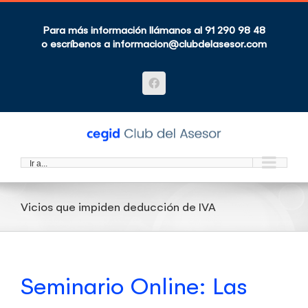
Saltar
al
contenido
Para más información llámanos al 91 290 98 48
o escríbenos a
informacion@clubdelasesor.com
Facebook
Ir a...
Vicios que impiden deducción de IVA
Seminario Online: Las