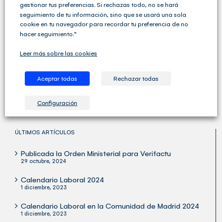
gestionar tus preferencias. Si rechazas todo, no se hará
seguimiento de tu información, sino que se usará una sola
cookie en tu navegador para recordar tu preferencia de no
hacer seguimiento.”
Cegid Club del Asesor no solo ofrece soluciones de
Gestión Fiscal, Contable y Laboral completas sino que
Leer más sobre las cookies
va un paso más allá y ofrece una amplia variedad de
servicios para las Asesorías y los Despachos
Profesionales.
Aceptar todas
Rechazar todas
Configuración
ÚLTIMOS ARTÍCULOS
Publicada la Orden Ministerial para Verifactu
29 octubre, 2024
Calendario Laboral 2024
1 diciembre, 2023
Calendario Laboral en la Comunidad de Madrid 2024
1 diciembre, 2023