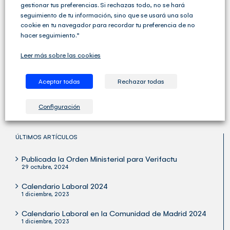
gestionar tus preferencias. Si rechazas todo, no se hará
seguimiento de tu información, sino que se usará una sola
cookie en tu navegador para recordar tu preferencia de no
hacer seguimiento.”
Cegid Club del Asesor no solo ofrece soluciones de
Gestión Fiscal, Contable y Laboral completas sino que
Leer más sobre las cookies
va un paso más allá y ofrece una amplia variedad de
servicios para las Asesorías y los Despachos
Profesionales.
Aceptar todas
Rechazar todas
Configuración
ÚLTIMOS ARTÍCULOS
Publicada la Orden Ministerial para Verifactu
29 octubre, 2024
Calendario Laboral 2024
1 diciembre, 2023
Calendario Laboral en la Comunidad de Madrid 2024
1 diciembre, 2023