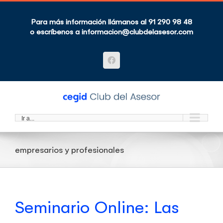
Saltar
al
contenido
Para más información llámanos al 91 290 98 48
o escríbenos a
informacion@clubdelasesor.com
Facebook
Ir a...
empresarios y profesionales
Seminario Online: Las