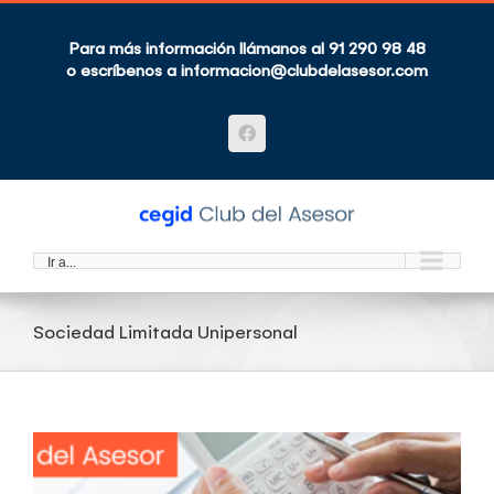
Saltar
al
contenido
Para más información llámanos al 91 290 98 48
o escríbenos a
informacion@clubdelasesor.com
Facebook
Ir a...
Sociedad Limitada Unipersonal