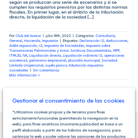
según se produzcan una serie de escenarios y si se
cumplen los requisitos previstos por las distintas normas
fiscales. En primer lugar, en el ámbito de la tributación
directa, la liquidación de la sociedad [...]
Por
Club del Asesor
|
julio 18th, 2023
|
Categorías:
Consultoría
,
General
,
Hacienda
,
Impuestos
|
Etiquetas:
Declaración I.S
,
deducciones
,
doble imposición
,
I.S
,
Impuesto de Sociedades
,
Impuesto sobre
Transmisiones Patrimoniales y Actos Jurídicos Documentados
,
IRPF
,
ITPAJD
,
IVA
,
Liquidación directa
,
Liquidación indirecta I.S
,
operaciones
societarias
,
patrimonio empresarial
,
plusvalía municipal
,
Sociedad
Limitada Unipersonal
,
sujeto pasivo
,
tributación impuestos
sociedades
|
Sin comentarios
Más información
Gestionar el consentimiento de las cookies
“Utilizamos cookies propias y de terceros para fines
estrictamente funcionales (permitiendo la navegación en la
web), para fines analíticos (mostrarte publicidad en base a un
perfil elaborado a partir de tus hábitos de navegación), para
QUIENES SOMOS
optimizar la web y poder valorar las opiniones de los productos