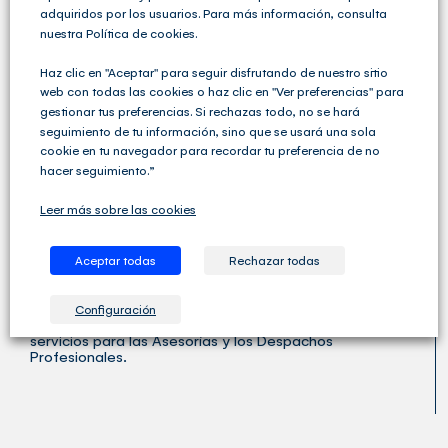
adquiridos por los usuarios. Para más información, consulta
nuestra Política de cookies.
Haz clic en "Aceptar" para seguir disfrutando de nuestro sitio
web con todas las cookies o haz clic en "Ver preferencias" para
gestionar tus preferencias. Si rechazas todo, no se hará
seguimiento de tu información, sino que se usará una sola
cookie en tu navegador para recordar tu preferencia de no
hacer seguimiento.”
Leer más sobre las cookies
Aceptar todas
Rechazar todas
Cegid Club del Asesor no solo ofrece soluciones de
Gestión Fiscal, Contable y Laboral completas sino que
Configuración
va un paso más allá y ofrece una amplia variedad de
servicios para las Asesorías y los Despachos
Profesionales.