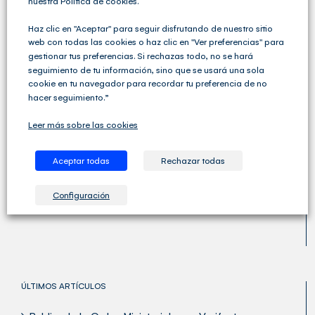
nuestra Política de cookies.
Haz clic en "Aceptar" para seguir disfrutando de nuestro sitio
web con todas las cookies o haz clic en "Ver preferencias" para
gestionar tus preferencias. Si rechazas todo, no se hará
seguimiento de tu información, sino que se usará una sola
cookie en tu navegador para recordar tu preferencia de no
hacer seguimiento.”
Leer más sobre las cookies
Cegid Club del Asesor no solo ofrece soluciones de
Aceptar todas
Rechazar todas
Gestión Fiscal, Contable y Laboral completas sino que
va un paso más allá y ofrece una amplia variedad de
servicios para las Asesorías y los Despachos
Configuración
Profesionales.
ÚLTIMOS ARTÍCULOS