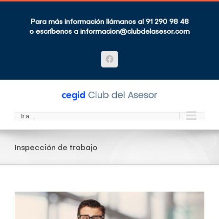
Saltar
al
contenido
Para más información llámanos al 91 290 98 48
o escríbenos a
informacion@clubdelasesor.com
Facebook
Ir a...
Inspección de trabajo