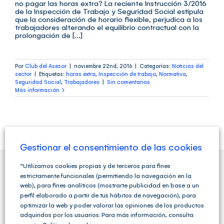
no pagar las horas extra? La reciente Instrucción 3/2016
de la Inspección de Trabajo y Seguridad Social estipula
que la consideración de horario flexible, perjudica a los
trabajadores alterando el equilibrio contractual con la
prolongación de [...]
Por
Club del Asesor
|
noviembre 22nd, 2016
|
Categorías:
Noticias del
sector
|
Etiquetas:
horas extra
,
Inspección de trabajo
,
Normativa
,
Seguridad Social
,
Trabajadores
|
Sin comentarios
Más información
Gestionar el consentimiento de las cookies
“Utilizamos cookies propias y de terceros para fines
estrictamente funcionales (permitiendo la navegación en la
QUIENES SOMOS
web), para fines analíticos (mostrarte publicidad en base a un
perfil elaborado a partir de tus hábitos de navegación), para
optimizar la web y poder valorar las opiniones de los productos
adquiridos por los usuarios. Para más información, consulta