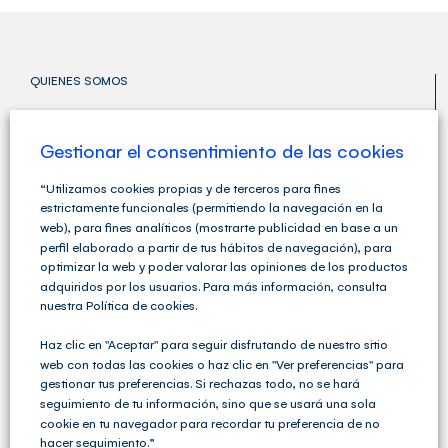
QUIENES SOMOS
Gestionar el consentimiento de las cookies
“Utilizamos cookies propias y de terceros para fines
estrictamente funcionales (permitiendo la navegación en la
web), para fines analíticos (mostrarte publicidad en base a un
perfil elaborado a partir de tus hábitos de navegación), para
optimizar la web y poder valorar las opiniones de los productos
adquiridos por los usuarios. Para más información, consulta
nuestra Política de cookies.
Haz clic en "Aceptar" para seguir disfrutando de nuestro sitio
web con todas las cookies o haz clic en "Ver preferencias" para
gestionar tus preferencias. Si rechazas todo, no se hará
Cegid Club del Asesor no solo ofrece soluciones de
seguimiento de tu información, sino que se usará una sola
Gestión Fiscal, Contable y Laboral completas sino que
va un paso más allá y ofrece una amplia variedad de
cookie en tu navegador para recordar tu preferencia de no
servicios para las Asesorías y los Despachos
hacer seguimiento.”