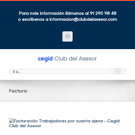
Saltar
al
contenido
Para más información llámanos al 91 290 98 48
o escríbenos a
informacion@clubdelasesor.com
Facebook
Ir a...
Factura