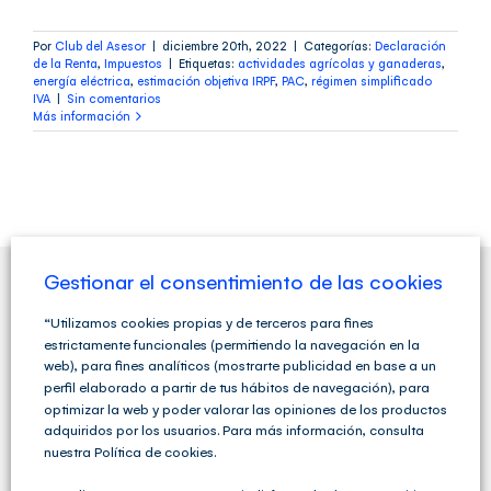
Por
Club del Asesor
|
diciembre 20th, 2022
|
Categorías:
Declaración
de la Renta
,
Impuestos
|
Etiquetas:
actividades agrícolas y ganaderas
,
energía eléctrica
,
estimación objetiva IRPF
,
PAC
,
régimen simplificado
IVA
|
Sin comentarios
Más información
Gestionar el consentimiento de las cookies
QUIENES SOMOS
“Utilizamos cookies propias y de terceros para fines
estrictamente funcionales (permitiendo la navegación en la
web), para fines analíticos (mostrarte publicidad en base a un
perfil elaborado a partir de tus hábitos de navegación), para
optimizar la web y poder valorar las opiniones de los productos
adquiridos por los usuarios. Para más información, consulta
nuestra Política de cookies.