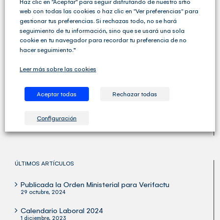
Haz clic en "Aceptar" para seguir disfrutando de nuestro sitio
web con todas las cookies o haz clic en "Ver preferencias" para
gestionar tus preferencias. Si rechazas todo, no se hará
seguimiento de tu información, sino que se usará una sola
cookie en tu navegador para recordar tu preferencia de no
hacer seguimiento.”
Leer más sobre las cookies
Cegid Club del Asesor no solo ofrece soluciones de
Gestión Fiscal, Contable y Laboral completas sino que
va un paso más allá y ofrece una amplia variedad de
Aceptar todas
Rechazar todas
servicios para las Asesorías y los Despachos
Profesionales.
Configuración
ÚLTIMOS ARTÍCULOS
Publicada la Orden Ministerial para Verifactu
29 octubre, 2024
Calendario Laboral 2024
1 diciembre, 2023