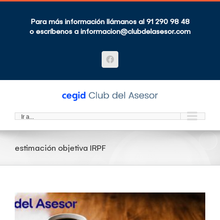
Saltar
al
contenido
Para más información llámanos al 91 290 98 48
o escríbenos a
informacion@clubdelasesor.com
Facebook
Ir a...
estimación objetiva IRPF