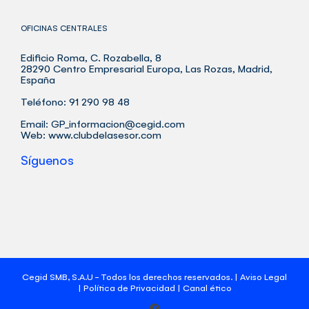
OFICINAS CENTRALES
Edificio Roma, C. Rozabella, 8
28290 Centro Empresarial Europa, Las Rozas, Madrid,
España
Teléfono: 91 290 98 48
Email:
GP_informacion@cegid.com
Web:
www.clubdelasesor.com
Síguenos
Cegid SMB, S.A.U - Todos los derechos reservados. |
Aviso Legal
|
Política de Privacidad
|
Canal ético
Facebook