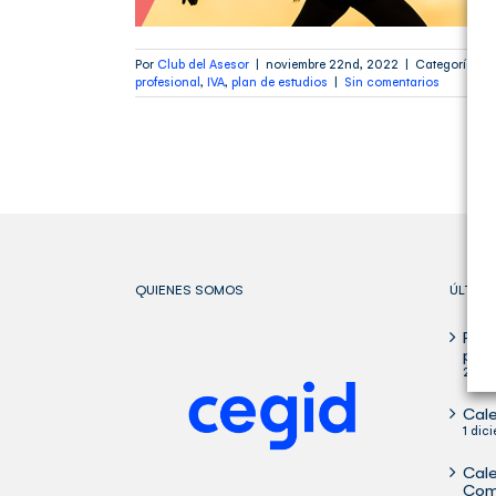
Por
Club del Asesor
|
noviembre 22nd, 2022
|
Categorías:
H
profesional
,
IVA
,
plan de estudios
|
Sin comentarios
QUIENES SOMOS
ÚLTIM
Publ
para
29 oc
Cale
1 dic
Cale
Com