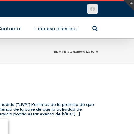
Facebook
Contacto
:: acceso clientes ::
Inicio
Etiqueta:
enseñanza baile
Añadido (“LIVA”).Partimos de la premisa de que
tiendo de la base de que la actividad de
vicio podría estar exento de IVA si [...]