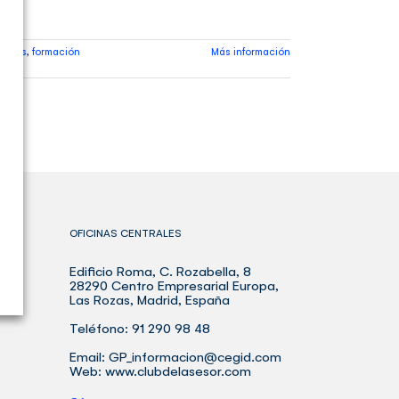
iones
,
formación
Más información
OFICINAS CENTRALES
Edificio Roma, C. Rozabella, 8
BLE
28290 Centro Empresarial Europa,
Las Rozas, Madrid, España
Teléfono: 91 290 98 48
Email:
GP_informacion@cegid.com
Web:
www.clubdelasesor.com