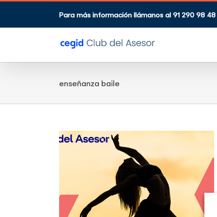
Saltar
al
Para más información llámanos al 91 290 98 48
contenido
enseñanza baile
 baile
tos