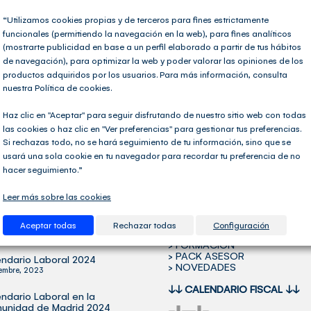
“Utilizamos cookies propias y de terceros para fines estrictamente
funcionales (permitiendo la navegación en la web), para fines analíticos
acienda
,
Impuestos
|
Etiquetas:
cultura
,
deporte
,
educación
,
enseñanza baile
,
exenc
(mostrarte publicidad en base a un perfil elaborado a partir de tus hábitos
de navegación), para optimizar la web y poder valorar las opiniones de los
productos adquiridos por los usuarios. Para más información, consulta
nuestra Política de cookies.
Haz clic en "Aceptar" para seguir disfrutando de nuestro sitio web con todas
las cookies o haz clic en "Ver preferencias" para gestionar tus preferencias.
Si rechazas todo, no se hará seguimiento de tu información, sino que se
usará una sola cookie en tu navegador para recordar tu preferencia de no
hacer seguimiento.”
OS ARTÍCULOS
SECCIONES DE INTERÉS
Leer más sobre las cookies
icada la Orden Ministerial
> DIRECTORIO DE ASESORÍAS
 Verifactu
> SOFTWARE FISCAL-CONTA
Aceptar todas
Rechazar todas
Configuración
> SOFTWARE NÓMINAS
tubre, 2024
> FORMACIÓN
> PACK ASESOR
ndario Laboral 2024
> NOVEDADES
iembre, 2023
↓↓
CALENDARIO FISCAL
↓↓
ndario Laboral en la
unidad de Madrid 2024