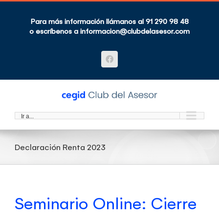
Saltar
al
contenido
Para más información llámanos al 91 290 98 48
o escríbenos a
informacion@clubdelasesor.com
Facebook
Ir a...
Declaración Renta 2023
Seminario Online: Cierre