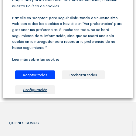
nuestra Política de cookies.
Declaración de la Renta 2023
Claves y trucos
para hacer la Declaración de la Renta Podrás conocer
los consejos para presentar éste año la Declaración de
Haz clic en "Aceptar" para seguir disfrutando de nuestro sitio
la Renta de la mano de expertos del sector. Te
web con todas las cookies o haz clic en "Ver preferencias" para
mostrarán las novedades introducidas en IRPF más
gestionar tus preferencias. Si rechazas todo, no se hará
importantes y las secciones a tener [...]
seguimiento de tu información, sino que se usará una sola
cookie en tu navegador para recordar tu preferencia de no
hacer seguimiento.”
Por
Club del Asesor
|
julio 15th, 2021
|
Categorías:
Declaración de la
Renta
,
Hacienda
,
Impuestos
,
Noticias del sector
|
Etiquetas:
Declaración
Leer más sobre las cookies
Renta 2023
,
IRPF 2022
,
Novedades Renta 2023
|
5 Comentarios
Más información
Aceptar todas
Rechazar todas
Configuración
QUIENES SOMOS