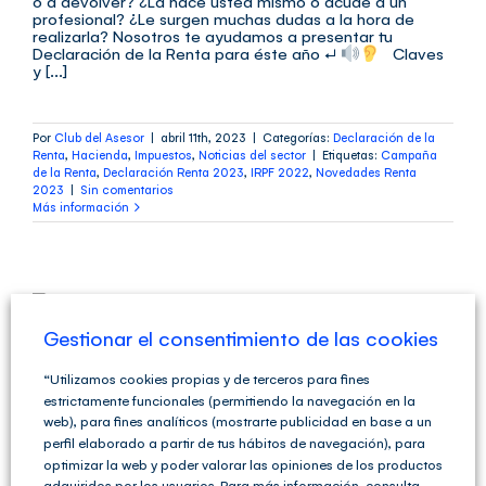
o a devolver? ¿La hace usted mismo o acude a un
profesional? ¿Le surgen muchas dudas a la hora de
realizarla? Nosotros te ayudamos a presentar tu
Declaración de la Renta para éste año ↵
Claves
y [...]
Por
Club del Asesor
|
abril 11th, 2023
|
Categorías:
Declaración de la
Renta
,
Hacienda
,
Impuestos
,
Noticias del sector
|
Etiquetas:
Campaña
de la Renta
,
Declaración Renta 2023
,
IRPF 2022
,
Novedades Renta
2023
|
Sin comentarios
Más información
Gestionar el consentimiento de las cookies
Cómo presentar la
“Utilizamos cookies propias y de terceros para fines
Declaración de la Renta
estrictamente funcionales (permitiendo la navegación en la
web), para fines analíticos (mostrarte publicidad en base a un
2022-2023
perfil elaborado a partir de tus hábitos de navegación), para
optimizar la web y poder valorar las opiniones de los productos
adquiridos por los usuarios. Para más información, consulta