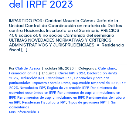
del IRPF 2023
IMPARTIDO POR: Caridad Mourelo Gómez Jefa de la
Unidad Central de Coordinación en materia de Delitos
contra Hacienda. Inscríbete en el Seminario PRECIOS
40€ socios 60€ no socios Contenido del seminario
ÚLTIMAS NOVEDADES NORMATIVAS Y CRITERIOS
ADMINISTRATIVOS Y JURISPRUDENCIAES. • Residencia
fiscal [...]
Por
Club del Asesor
|
octubre 5th, 2023
|
Categorías:
Calendario
,
Formación online
|
Etiquetas:
Cierre IRPF 2023
,
Declaración Renta
2023
,
Deducción IRPF
,
Exenciones IRPF
,
Ganancias y pérdidas
patrimoniales
,
Impuesto sobre la Renta
,
Imputación temporal del IRPF
,
IRPF
2023
,
Novedades IRPF
,
Reglas de valoración IRPF
,
Rendimientos de
actividad económica en IRPF
,
Rendimientos de capital inmobiliario en
IRPF
,
Rendimientos de capital mobiliario en IRPF
,
Rendimientos de trabajo
en IRPF
,
Residencia Fiscal para IRPF
,
Tipos de gravamen IRPF
|
Sin
comentarios
Más información