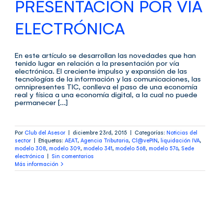
PRESENTACIÓN POR VÍA
ELECTRÓNICA
En este artículo se desarrollan las novedades que han
tenido lugar en relación a la presentación por vía
electrónica. El creciente impulso y expansión de las
tecnologías de la información y las comunicaciones, las
omnipresentes TIC, conlleva el paso de una economía
real y física a una economía digital, a la cual no puede
permanecer [...]
Por
Club del Asesor
|
diciembre 23rd, 2015
|
Categorías:
Noticias del
sector
|
Etiquetas:
AEAT
,
Agencia Tributaria
,
Cl@vePIN
,
liquidación IVA
,
modelo 308
,
modelo 309
,
modelo 341
,
modelo 568
,
modelo 576
,
Sede
electrónica
|
Sin comentarios
Más información