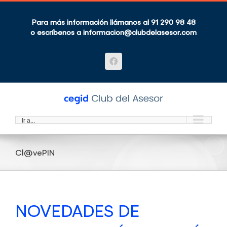
Saltar
al
contenido
Para más información llámanos al 91 290 98 48
o escríbenos a
informacion@clubdelasesor.com
Facebook
Ir a...
Cl@vePIN
NOVEDADES DE