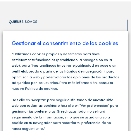
QUIENES SOMOS
Gestionar el consentimiento de las cookies
“Utilizamos cookies propias y de terceros para fines
estrictamente funcionales (permitiendo la navegación en la
web), para fines analíticos (mostrarte publicidad en base a un
perfil elaborado a partir de tus hábitos de navegación), para
optimizar la web y poder valorar las opiniones de los productos
adquiridos por los usuarios. Para más información, consulta
nuestra Política de cookies.
Haz clic en "Aceptar" para seguir disfrutando de nuestro sitio
web con todas las cookies o haz clic en "Ver preferencias" para
gestionar tus preferencias. Si rechazas todo, no se hará
Cegid Club del Asesor no solo ofrece soluciones de
Gestión Fiscal, Contable y Laboral completas sino que
seguimiento de tu información, sino que se usará una sola
va un paso más allá y ofrece una amplia variedad de
cookie en tu navegador para recordar tu preferencia de no
servicios para las Asesorías y los Despachos
hacer seguimiento.”
Profesionales.