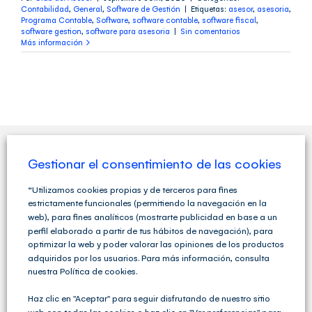
Contabilidad
,
General
,
Software de Gestión
|
Etiquetas:
asesor
,
asesoria
,
Programa Contable
,
Software
,
software contable
,
software fiscal
,
software gestion
,
software para asesoria
|
Sin comentarios
Más información
Gestionar el consentimiento de las cookies
QUIENES SOMOS
“Utilizamos cookies propias y de terceros para fines
estrictamente funcionales (permitiendo la navegación en la
web), para fines analíticos (mostrarte publicidad en base a un
perfil elaborado a partir de tus hábitos de navegación), para
optimizar la web y poder valorar las opiniones de los productos
adquiridos por los usuarios. Para más información, consulta
nuestra Política de cookies.
Haz clic en "Aceptar" para seguir disfrutando de nuestro sitio
web con todas las cookies o haz clic en "Ver preferencias" para