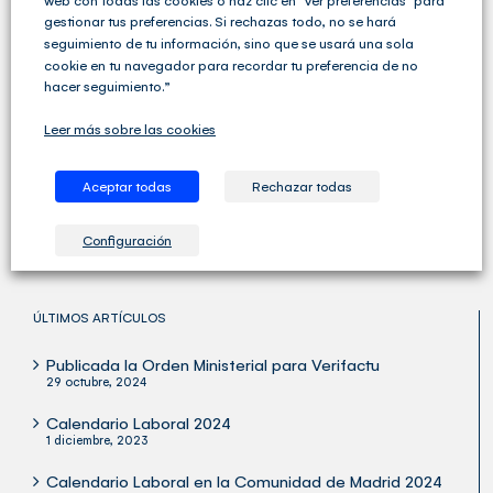
gestionar tus preferencias. Si rechazas todo, no se hará
seguimiento de tu información, sino que se usará una sola
cookie en tu navegador para recordar tu preferencia de no
hacer seguimiento.”
Cegid Club del Asesor no solo ofrece soluciones de
Leer más sobre las cookies
Gestión Fiscal, Contable y Laboral completas sino que
va un paso más allá y ofrece una amplia variedad de
servicios para las Asesorías y los Despachos
Aceptar todas
Rechazar todas
Profesionales.
Configuración
ÚLTIMOS ARTÍCULOS
Publicada la Orden Ministerial para Verifactu
29 octubre, 2024
Calendario Laboral 2024
1 diciembre, 2023
Calendario Laboral en la Comunidad de Madrid 2024