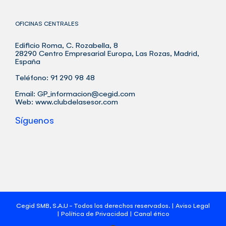
OFICINAS CENTRALES
Edificio Roma, C. Rozabella, 8
28290 Centro Empresarial Europa, Las Rozas, Madrid,
España
Teléfono: 91 290 98 48
Email:
GP_informacion@cegid.com
Web:
www.clubdelasesor.com
Síguenos
Cegid SMB, S.A.U - Todos los derechos reservados. |
Aviso Legal
|
Política de Privacidad
|
Canal ético