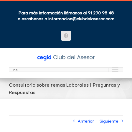
Saltar
al
contenido
Para más información llámanos al 91 290 98 48
o escríbenos a
informacion@clubdelasesor.com
Facebook
Ir a...
Consultorio sobre temas Laborales | Preguntas y
Respuestas
Anterior
Siguiente