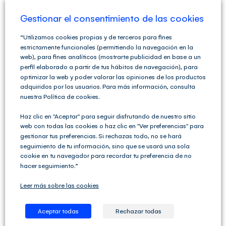
Gestionar el consentimiento de las cookies
Artículos relacionados
“Utilizamos cookies propias y de terceros para fines
estrictamente funcionales (permitiendo la navegación en la
Calendario
web), para fines analíticos (mostrarte publicidad en base a un
a
Laboral en
perfil elaborado a partir de tus hábitos de navegación), para
Calendario
optimizar la web y poder valorar las opiniones de los productos
la
adquiridos por los usuarios. Para más información, consulta
Laboral
Comunidad
nuestra Política de cookies.
2024
de Madrid
Haz clic en "Aceptar" para seguir disfrutando de nuestro sitio
2024
web con todas las cookies o haz clic en "Ver preferencias" para
gestionar tus preferencias. Si rechazas todo, no se hará
Deja tu comentario
seguimiento de tu información, sino que se usará una sola
cookie en tu navegador para recordar tu preferencia de no
Comentar
hacer seguimiento.”
Leer más sobre las cookies
Aceptar todas
Rechazar todas