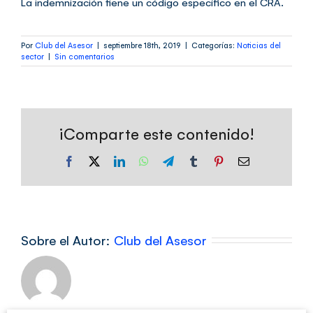
La indemnización tiene un código específico en el CRA.
Por
Club del Asesor
|
septiembre 18th, 2019
|
Categorías:
Noticias del
sector
|
Sin comentarios
¡Comparte este contenido!
Facebook
X
LinkedIn
WhatsApp
Telegram
Tumblr
Pinterest
Correo
electrónico
Sobre el Autor:
Club del Asesor