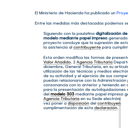
El Ministerio de Hacienda ha publicado un
Proye
Entre las medidas más destacadas podemos señ
Siguiendo con la paulatina
digitalización de
modelo mediante papel impreso
generado 
proyecto concluye que la supresión de e
la asistencia al
contribuyente
para cumplim
Esta orden modifica las formas de present
Valor Añadido
. 2
Agencia Tributaria
Depart
diciembre, General Tributaria, en su artícu
utilización de las técnicas y medios electró
de su actividad y el ejercicio de sus comp
puedan relacionarse con la Administración 
consonancia con lo anterior y teniendo en c
para la presentación de autoliquidaciones 
del
modelo 303
mediante papel impreso gen
Agencia Tributaria
en su Sede electrónica. 
vez poner a
disposición
del
contribuyente
n
cumplimentación de esta
declaración
.