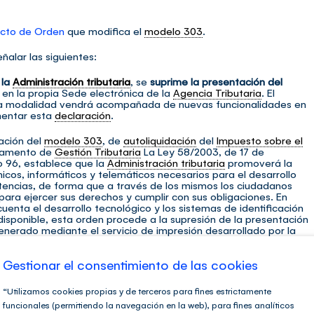
cto de Orden
que modifica el
modelo 303
.
alar las siguientes:
 la
Administración tributaria
, se
suprime la presentación del
en la propia Sede electrónica de la
Agencia Tributaria
. El
sta modalidad vendrá acompañada de nuevas funcionalidades en
entar esta
declaración
.
ación del
modelo 303
, de
autoliquidación
del
Impuesto sobre el
amento de
Gestión Tributaria
La Ley 58/2003, de 17 de
lo 96, establece que la
Administración tributaria
promoverá la
nicos, informáticos y telemáticos necesarios para el desarrollo
etencias, de forma que a través de los mismos los ciudadanos
para ejercer sus derechos y cumplir con sus obligaciones. En
uenta el desarrollo tecnológico y los sistemas de identificación
disponible, esta orden procede a la supresión de la presentación
erado mediante el servicio de impresión desarrollado por la
La supresión de esta modalidad de presentación permitirá a su
uevas funcionalidades en el ámbito de la asistencia en la
Gestionar el consentimiento de las cookies
“Utilizamos cookies propias y de terceros para fines estrictamente
funcionales (permitiendo la navegación en la web), para fines analíticos