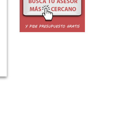
reo
trónico