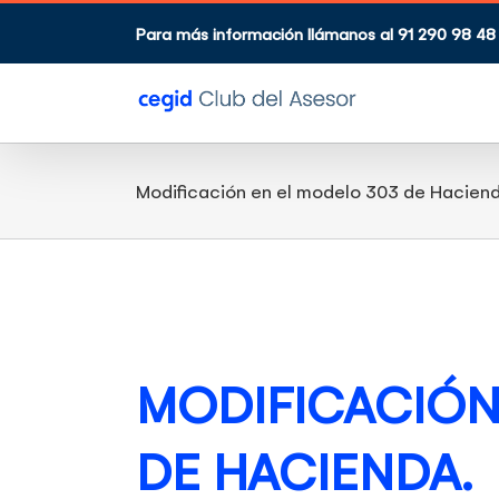
Saltar
al
Para más información llámanos al 91 290 98 48
contenido
Modificación en el modelo 303 de Haciend
Ver
imagen
más
grande
MODIFICACIÓN
DE HACIENDA.