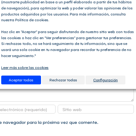
(mostrarte publicidad en base a un perfil elaborado a partir de tus hábitos
de navegación), para optimizar la web y poder valorar las opiniones de los
productos adquiridos por los usuarios. Para más información, consulta
Facebook
X
LinkedIn
WhatsApp
Telegram
Tumblr
Pinterest
Cor
nuestra Política de cookies.
elec
Haz clic en "Aceptar" para seguir disfrutando de nuestro sitio web con todas
las cookies o haz clic en "Ver preferencias" para gestionar tus preferencias.
Si rechazas todo, no se hará seguimiento de tu información, sino que se
usará una sola cookie en tu navegador para recordar tu preferencia de no
hacer seguimiento.”
Leer más sobre las cookies
Aceptar todas
Rechazar todas
Configuración
te navegador para la próxima vez que comente.