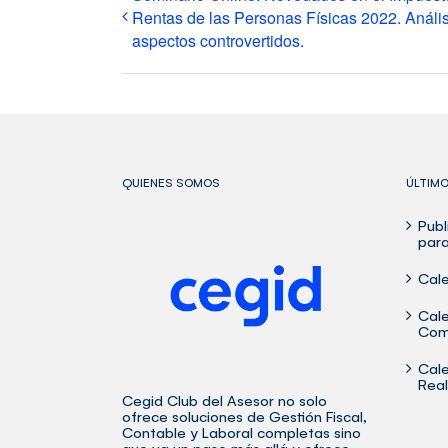
Rentas de las Personas Físicas 2022. Anális
aspectos controvertidos.
QUIENES SOMOS
ÚLTIM
Publ
para
Cale
Cale
Com
Cale
Rea
Cegid Club del Asesor no solo
ofrece soluciones de Gestión Fiscal,
Contable y Laboral completas sino
que va un paso más allá y ofrece