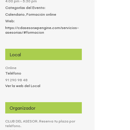
4:00 pm - 5:30 pm
Categorías del Evento:
Calendario
,
Formación online
Web:
https://cdasesor.wpengine.com/servicios-
asesorias/#formacion
Local
Online
Teléfono
91 290 98 48
Ver la web del Local
Organizador
CLUB DEL ASESOR. Reserva tu plaza por
teléfono.