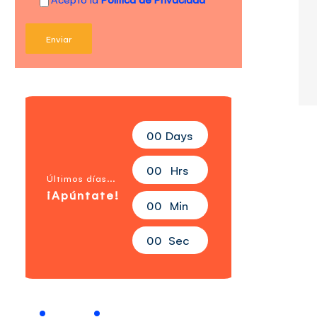
0
0
Days
0
0
Hrs
Últimos días...
¡Apúntate!
0
0
Min
0
0
Sec