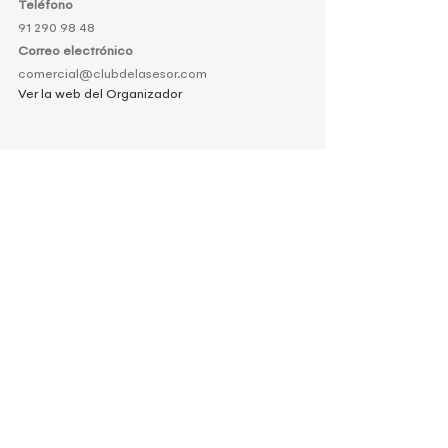
Teléfono
91 290 98 48
Correo electrónico
comercial@clubdelasesor.com
Ver la web del Organizador