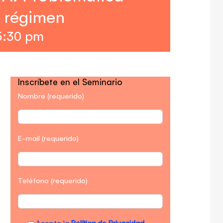
l régimen
5:30 pm
Inscríbete en el Seminario
Nombre (requerido)
E-mail (requerido)
Teléfono (requerido)
Acepto la
Política de Privacidad