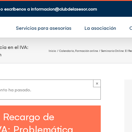
 o escríbenos a
informacion@clubdelasesor.com
Servicios para asesorías
La asociación
ia en el IVA:
Inicio
Calendario
Formación online
Seminario Online: El Re
n
×
ento ha pasado.
l Recargo de
IVA: Problemática