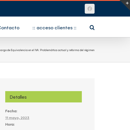
Facebook
Contacto
:: acceso clientes ::
cargo de Equivalencia en el IVA: Problemática actual y reforma del régimen
Detalles
Fecha:
11 mayo, 2023
Hora: