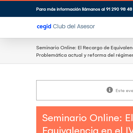
Saltar
al
Para más información llámanos al 91 290 98 48
contenido
Seminario Online: El Recargo de Equivalenc
Problemática actual y reforma del régime
Este ev
Seminario Online: E
Equivalencia en el 