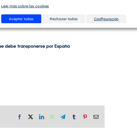
Leer más sobre las cookies
Aceptar todas
Rechazar todas
Configuración
que debe transponerse por España
Facebook
X
LinkedIn
WhatsApp
Telegram
Tumblr
Pinterest
Correo
electrónico