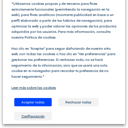
“Utilizamos cookies propias y de terceros para fines
estrictamente funcionales (permitiendo la navegación en la
web), para fines analíticos (mostrarte publicidad en base a un
perfil elaborado a partir de tus hábitos de navegación), para
optimizar la web y poder valorar las opiniones de los productos
adquiridos por los usuarios. Para más información, consulta
nuestra Política de cookies.
Haz clic en "Aceptar" para seguir disfrutando de nuestro sitio
Home
»
FAQs
»
FAQ Programa gestión contable Fiscal
»
web con todas las cookies o haz clic en "Ver preferencias" para
¿Qué importancia tiene la automatización en las
gestionar tus preferencias. Si rechazas todo, no se hará
asesorías fiscales y contables?
seguimiento de tu información, sino que se usará una sola
cookie en tu navegador para recordar tu preferencia de no
hacer seguimiento.”
Entradas recientes
Publicada la Orden Ministerial para Verifactu
Leer más sobre las cookies
Calendario Laboral 2024
Aceptar todas
Rechazar todas
Calendario Laboral en la Comunidad de Madrid 2024
Configuración
Calendario Laboral en Ciudad Real 2024