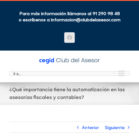
Saltar
al
contenido
Para más información llámanos al 91 290 98 48
o escríbenos a
informacion@clubdelasesor.com
Facebook
Ir a...
¿Qué importancia tiene la automatización en las
asesorías fiscales y contables?
Anterior
Siguiente