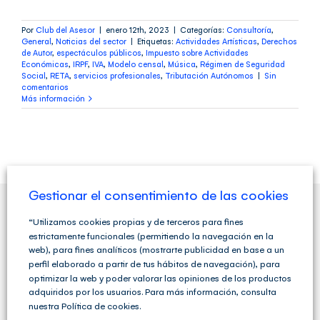
Por
Club del Asesor
|
enero 12th, 2023
|
Categorías:
Consultoría
,
General
,
Noticias del sector
|
Etiquetas:
Actividades Artísticas
,
Derechos
de Autor
,
espectáculos públicos
,
Impuesto sobre Actividades
Económicas
,
IRPF
,
IVA
,
Modelo censal
,
Música
,
Régimen de Seguridad
Social
,
RETA
,
servicios profesionales
,
Tributación Autónomos
|
Sin
comentarios
Más información
Gestionar el consentimiento de las cookies
“Utilizamos cookies propias y de terceros para fines
QUIENES SOMOS
estrictamente funcionales (permitiendo la navegación en la
web), para fines analíticos (mostrarte publicidad en base a un
perfil elaborado a partir de tus hábitos de navegación), para
optimizar la web y poder valorar las opiniones de los productos
adquiridos por los usuarios. Para más información, consulta
nuestra Política de cookies.