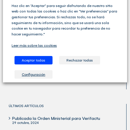
Haz clic en "Aceptar" para seguir disfrutando de nuestro sitio
web con todas las cookies o haz clic en "Ver preferencias" para
gestionar tus preferencias. Si rechazas todo, no se hará
seguimiento de tu información, sino que se usará una sola
cookie en tu navegador para recordar tu preferencia de no
hacer seguimiento.”
Leer más sobre las cookies
Cegid Club del Asesor no solo ofrece soluciones de
Gestión Fiscal, Contable y Laboral completas sino que
Aceptar todas
Rechazar todas
va un paso más allá y ofrece una amplia variedad de
servicios para las Asesorías y los Despachos
Profesionales.
Configuración
ÚLTIMOS ARTÍCULOS
Publicada la Orden Ministerial para Verifactu
29 octubre, 2024