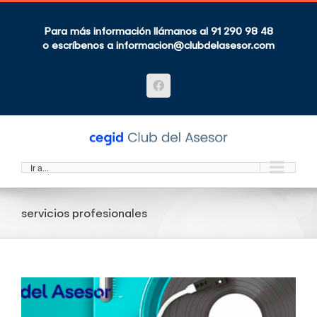
Saltar
al
contenido
Para más información llámanos al 91 290 98 48
o escríbenos a
informacion@clubdelasesor.com
Facebook
Ir a...
servicios profesionales