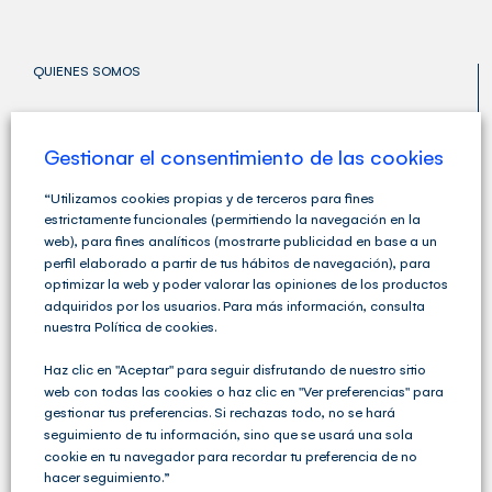
QUIENES SOMOS
Gestionar el consentimiento de las cookies
“Utilizamos cookies propias y de terceros para fines
estrictamente funcionales (permitiendo la navegación en la
web), para fines analíticos (mostrarte publicidad en base a un
perfil elaborado a partir de tus hábitos de navegación), para
optimizar la web y poder valorar las opiniones de los productos
adquiridos por los usuarios. Para más información, consulta
nuestra Política de cookies.
Haz clic en "Aceptar" para seguir disfrutando de nuestro sitio
web con todas las cookies o haz clic en "Ver preferencias" para
Cegid Club del Asesor no solo ofrece soluciones de
gestionar tus preferencias. Si rechazas todo, no se hará
Gestión Fiscal, Contable y Laboral completas sino que
seguimiento de tu información, sino que se usará una sola
va un paso más allá y ofrece una amplia variedad de
cookie en tu navegador para recordar tu preferencia de no
servicios para las Asesorías y los Despachos
hacer seguimiento.”
Profesionales.