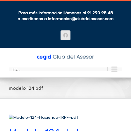
Saltar
al
contenido
Para más información llámanos al 91 290 98 48
o escríbenos a
informacion@clubdelasesor.com
Facebook
Ir a...
modelo 124 pdf