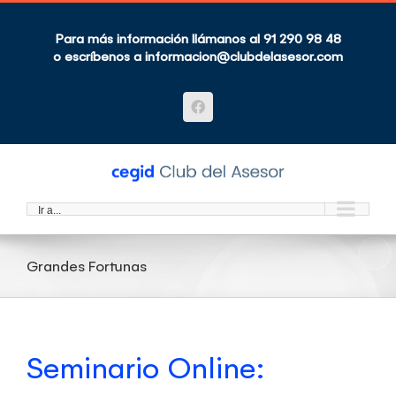
Saltar
al
contenido
Para más información llámanos al 91 290 98 48
o escríbenos a
informacion@clubdelasesor.com
Facebook
Ir a...
Grandes Fortunas
Seminario Online: