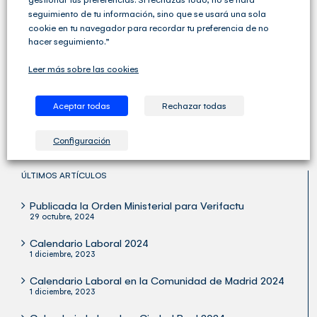
seguimiento de tu información, sino que se usará una sola
cookie en tu navegador para recordar tu preferencia de no
hacer seguimiento.”
Cegid Club del Asesor no solo ofrece soluciones de
Gestión Fiscal, Contable y Laboral completas sino que
Leer más sobre las cookies
va un paso más allá y ofrece una amplia variedad de
servicios para las Asesorías y los Despachos
Profesionales.
Aceptar todas
Rechazar todas
Configuración
ÚLTIMOS ARTÍCULOS
Publicada la Orden Ministerial para Verifactu
29 octubre, 2024
Calendario Laboral 2024
1 diciembre, 2023
Calendario Laboral en la Comunidad de Madrid 2024
1 diciembre, 2023