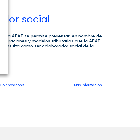
ador social
l de la AEAT te permite presentar, en nombre de
 declaraciones y modelos tributarios que la AEAT
 Consulta como ser colaborador social de la
 Colaboradores
Más información