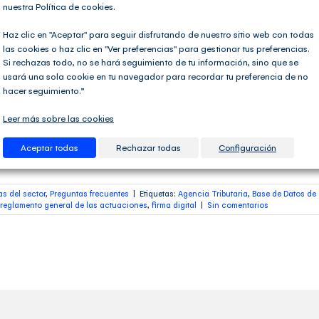
nuestra Política de cookies.
Requisitos para ser colabor
Haz clic en "Aceptar" para seguir disfrutando de nuestro sitio web con todas
las cookies o haz clic en "Ver preferencias" para gestionar tus preferencias.
Si rechazas todo, no se hará seguimiento de tu información, sino que se
usará una sola cookie en tu navegador para recordar tu preferencia de no
Requisitos para ser colaborador social Ser Colaborador Socia
hacer seguimiento.”
terceros y a través de su propio certificado digital, todas las
permite realizar de forma telemática bajo esta denominación.
AEAT en el siguiente artículo: [...]
Leer más sobre las cookies
Aceptar todas
Rechazar todas
Configuración
as del sector
,
Preguntas frecuentes
|
Etiquetas:
Agencia Tributaria
,
Base de Datos de
glamento general de las actuaciones
,
firma digital
|
Sin comentarios