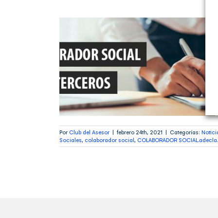
ra ser
social
as frecuentes
Por
Club del Asesor
|
febrero 24th, 2021
|
Categorías:
Notici
Sociales
,
colaborador social
,
COLABORADOR SOCIAL.adecla.re