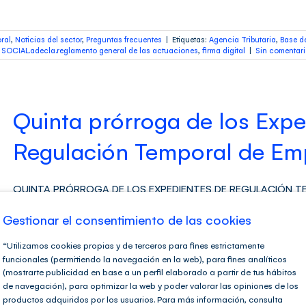
ral
,
Noticias del sector
,
Preguntas frecuentes
|
Etiquetas:
Agencia Tributaria
,
Base d
CIAL.adecla.reglamento general de las actuaciones
,
firma digital
|
Sin comentar
Quinta prórroga de los Expe
Regulación Temporal de Em
QUINTA PRÓRROGA DE LOS EXPEDIENTES DE REGULACIÓN TEM
11/2021, de 27 de mayo, sobre medidas urgentes para la defen
protección de trabajadores autónomos.El objetivo del RDL es ex
Gestionar el consentimiento de las cookies
de actividad del tejido productivo a la evolución [...]
“Utilizamos cookies propias y de terceros para fines estrictamente
funcionales (permitiendo la navegación en la web), para fines analíticos
Noticias del sector
,
Preguntas frecuentes
|
Etiquetas:
Agencia Tributaria
,
Base de Da
(mostrarte publicidad en base a un perfil elaborado a partir de tus hábitos
CIAL.adecla.reglamento general de las actuaciones
,
firma digital
|
Sin comentar
de navegación), para optimizar la web y poder valorar las opiniones de los
productos adquiridos por los usuarios. Para más información, consulta