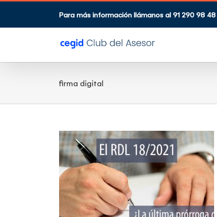
Saltar
al
Para más información llámanos al 91 290 98 48
contenido
firma digital
La última
os ERTE?
guntas frecuentes