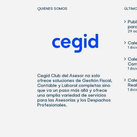
QUIENES SOMOS
ÚLTIM
Publ
para
29 oc
Cale
1 dic
Cale
Com
1 dic
Cegid Club del Asesor no solo
Cale
ofrece soluciones de Gestión Fiscal,
Rea
Contable y Laboral completas sino
que va un paso más allá y ofrece
1 dic
una amplia variedad de
servicios
para las Asesorías y los Despachos
Profesionales.