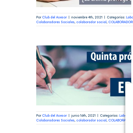
Por
Club del Asesor
|
noviembre 4th, 2021
|
Categorías:
Labo
Colaboradores Sociales
,
colaborador social
,
COLABORADOR SO
a de los
s de
poral de
RTE)
guntas frecuentes
Por
Club del Asesor
|
junio 16th, 2021
|
Categorías:
Laboral
,
Colaboradores Sociales
,
colaborador social
,
COLABORADOR SO