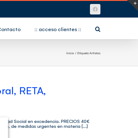
Facebook
Contacto
:: acceso clientes ::
Inicio
Etiqueta:
Artistas
ral, RETA,
guridad Social en excedencia. PRECIOS 40€
ero, de medidas urgentes en materia [...]