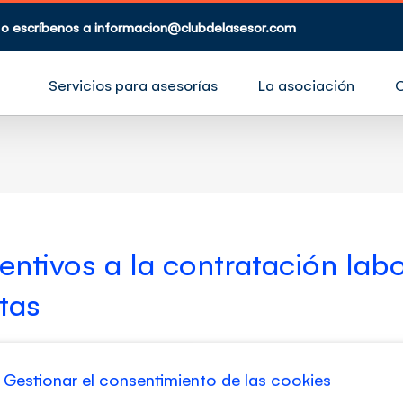
 o escríbenos a
informacion@clubdelasesor.com
Servicios para asesorías
La asociación
entivos a la contratación labo
stas
Director Área Laboral en KPMG España Inspector de Trabajo y Se
io CONTENIDO DEL SEMINARIO Real Decreto-ley 1/2023, de 10 de en
Gestionar el consentimiento de las cookies