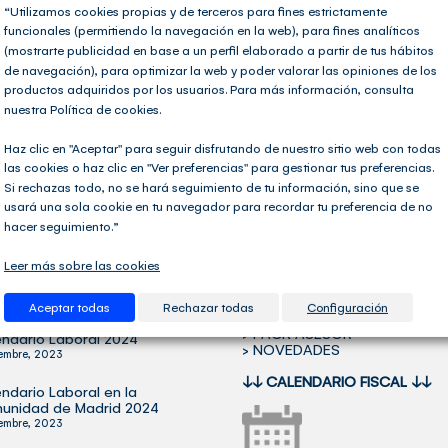
“Utilizamos cookies propias y de terceros para fines estrictamente
ario
,
Formación online
|
Etiquetas:
Artistas
,
Bonificaciones
,
incentivos contratación
funcionales (permitiendo la navegación en la web), para fines analíticos
(mostrarte publicidad en base a un perfil elaborado a partir de tus hábitos
de navegación), para optimizar la web y poder valorar las opiniones de los
productos adquiridos por los usuarios. Para más información, consulta
nuestra Política de cookies.
Haz clic en "Aceptar" para seguir disfrutando de nuestro sitio web con todas
las cookies o haz clic en "Ver preferencias" para gestionar tus preferencias.
Si rechazas todo, no se hará seguimiento de tu información, sino que se
usará una sola cookie en tu navegador para recordar tu preferencia de no
hacer seguimiento.”
OS ARTÍCULOS
SECCIONES DE INTERÉS
Leer más sobre las cookies
icada la Orden Ministerial
> DIRECTORIO DE ASESORÍAS
 Verifactu
> SOFTWARE FISCAL-CONTA
> SOFTWARE NÓMINAS
tubre, 2024
Aceptar todas
Rechazar todas
Configuración
> FORMACIÓN
> PACK ASESOR
ndario Laboral 2024
> NOVEDADES
iembre, 2023
↓↓
CALENDARIO FISCAL
↓↓
ndario Laboral en la
unidad de Madrid 2024
iembre, 2023