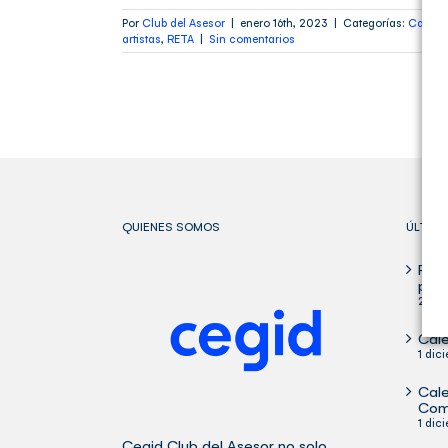
Por
Club del Asesor
|
enero 16th, 2023
|
Categorías:
Calend
artistas
,
RETA
|
Sin comentarios
QUIENES SOMOS
ÚLTIM
Publ
para
29 oc
Cale
1 dic
Cale
Com
1 dic
Cegid Club del Asesor no solo