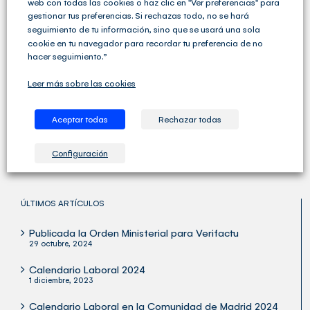
web con todas las cookies o haz clic en "Ver preferencias" para
gestionar tus preferencias. Si rechazas todo, no se hará
seguimiento de tu información, sino que se usará una sola
cookie en tu navegador para recordar tu preferencia de no
hacer seguimiento.”
Cegid Club del Asesor no solo ofrece soluciones de
Leer más sobre las cookies
Gestión Fiscal, Contable y Laboral completas sino que
va un paso más allá y ofrece una amplia variedad de
servicios para las Asesorías y los Despachos
Aceptar todas
Rechazar todas
Profesionales.
Configuración
ÚLTIMOS ARTÍCULOS
Publicada la Orden Ministerial para Verifactu
29 octubre, 2024
Calendario Laboral 2024
1 diciembre, 2023
Calendario Laboral en la Comunidad de Madrid 2024