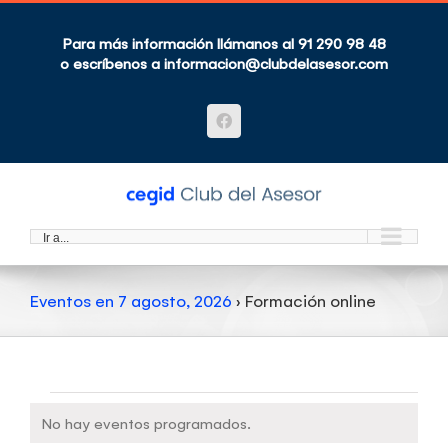
Saltar
al
contenido
Para más información llámanos al 91 290 98 48
o escríbenos a
informacion@clubdelasesor.com
Facebook
Ir a...
Eventos en 7 agosto, 2026
› Formación online
Eventos
No hay eventos programados.
Notice