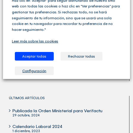
Haz clic en "Aceptar" para seguir disfrutando de nuestro sitio
web con todas las cookies o haz clic en "Ver preferencias" para
gestionar tus preferencias. Si rechazas todo, no se hará
seguimiento de tu información, sino que se usará una sola
cookie en tu navegador para recordar tu preferencia de no
hacer seguimiento.”
Leer más sobre las cookies
Cegid Club del Asesor no solo ofrece soluciones de
Gestión Fiscal, Contable y Laboral completas sino que
va un paso más allá y ofrece una amplia variedad de
Aceptar todas
Rechazar todas
servicios para las Asesorías y los Despachos
Profesionales.
Configuración
ÚLTIMOS ARTÍCULOS
Publicada la Orden Ministerial para Verifactu
29 octubre, 2024
Calendario Laboral 2024
1 diciembre, 2023