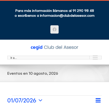
Saltar
al
contenido
Para más información llámanos al 91 290 98 48
o escríbenos a
informacion@clubdelasesor.com
Facebook
Ir a...
Eventos en 10 agosto, 2026
Eventos
Nav
01/07/2026
Nav
Día
Seleccionar
de