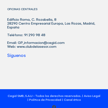
OFICINAS CENTRALES
Edificio Roma, C. Rozabella, 8
28290 Centro Empresarial Europa, Las Rozas, Madrid,
España
Teléfono: 91 290 98 48
Email:
GP_informacion@cegid.com
Web:
www.clubdelasesor.com
Síguenos
Cegid SMB, S.A.U - Todos los derechos reservados. |
Aviso Legal
|
Política de Privacidad
|
Canal ético
Facebook