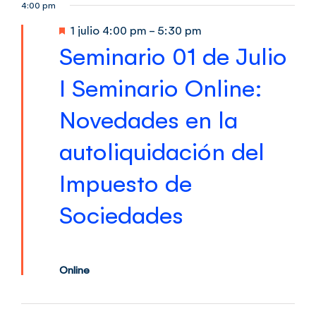
4:00 pm
fecha.
for
de
vist
Destacado
1 julio 4:00 pm
-
5:30 pm
de
vist
Seminario 01 de Julio
1
Eve
I Seminario Online:
julio,
Novedades en la
2026
autoliquidación del
Impuesto de
Sociedades
Online