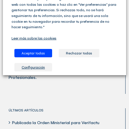
web con todas las cookies o haz clic en "Ver preferencias" para
gestionar tus preferencias. Si rechazas todo, no se hará
seguimiento de tu información, sino que se usará una sola
cookie en tu navegador para recordar tu preferencia de no
hacer seguimiento.”
Leer más sobre las cookies
Aceptar todas
Rechazar todas
Cegid Club del Asesor no solo ofrece soluciones de
Gestión Fiscal, Contable y Laboral completas sino que
Configuración
va un paso más allá y ofrece una amplia variedad de
servicios para las Asesorías y los Despachos
Profesionales.
ÚLTIMOS ARTÍCULOS
Publicada la Orden Ministerial para Verifactu