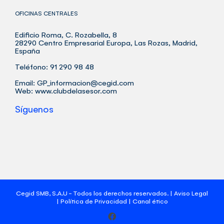
OFICINAS CENTRALES
Edificio Roma, C. Rozabella, 8
28290 Centro Empresarial Europa, Las Rozas, Madrid,
España
Teléfono: 91 290 98 48
Email:
GP_informacion@cegid.com
Web:
www.clubdelasesor.com
Síguenos
Cegid SMB, S.A.U - Todos los derechos reservados. |
Aviso Legal
|
Política de Privacidad
|
Canal ético
Facebook