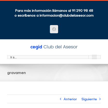
Saltar
al
contenido
Para más información llámanos al 91 290 98 48
o escríbenos a
informacion@clubdelasesor.com
Facebook
Ir a...
gravamen
Anterior
Siguiente