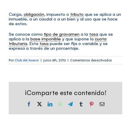
Carga,
obligación
, impuesto o
tributo
que se aplica a un
inmueble, a un caudal o a un bien y al uso que se hace
de estos.
Se conoce como
tipo de gravamen
a la
tasa
que se
aplica a la
base imponible
y que supone la
cuota
tributaria
. Esta
tasa
puede ser fija o variable y se
expresa a través de un porcentaje.
en
Por
Club del Asesor
|
junio 6th, 2016
|
Comentarios desactivados
gravamen
¡Comparte este contenido!
Facebook
X
LinkedIn
WhatsApp
Telegram
Tumblr
Pinterest
Correo
electrónico